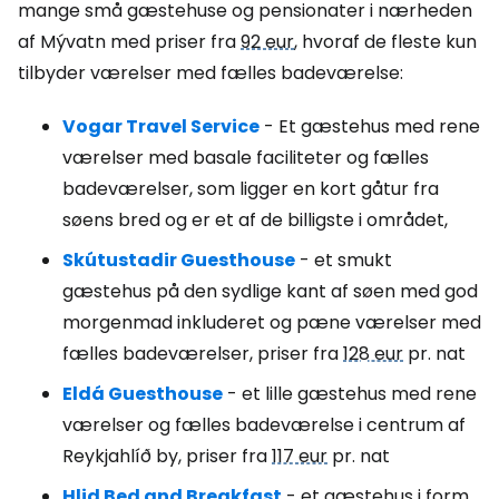
mange små gæstehuse og pensionater i nærheden
af Mývatn med priser fra
92 eur
, hvoraf de fleste kun
tilbyder værelser med fælles badeværelse:
Vogar Travel Service
- Et gæstehus med rene
værelser med basale faciliteter og fælles
badeværelser, som ligger en kort gåtur fra
søens bred og er et af de billigste i området,
Skútustadir Guesthouse
- et smukt
gæstehus på den sydlige kant af søen med god
morgenmad inkluderet og pæne værelser med
fælles badeværelser, priser fra
128 eur
pr. nat
Eldá Guesthouse
- et lille gæstehus med rene
værelser og fælles badeværelse i centrum af
Reykjahlíð by, priser fra
117 eur
pr. nat
Hlid Bed and Breakfast
- et gæstehus i form