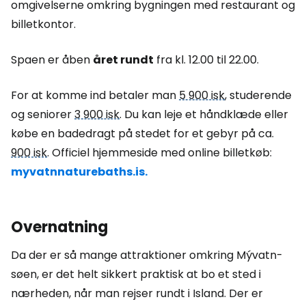
omgivelserne omkring bygningen med restaurant og
billetkontor.
Spaen er åben
året rundt
fra kl. 12.00 til 22.00.
For at komme ind betaler man
5 900 isk
, studerende
og seniorer
3 900 isk
. Du kan leje et håndklæde eller
købe en badedragt på stedet for et gebyr på ca.
900 isk
. Officiel hjemmeside med online billetkøb:
myvatnnaturebaths.is.
Overnatning
Da der er så mange attraktioner omkring Mývatn-
søen, er det helt sikkert praktisk at bo et sted i
nærheden, når man rejser rundt i Island. Der er