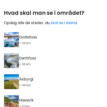
Hvad skal man se i området?
Opdag alle de steder, du
skal se i Island
.
Goðafoss
+ 26 km
Dettifoss
+ 36 km
Ásbyrgi
+ 49 km
Húsavík
+ 51 km