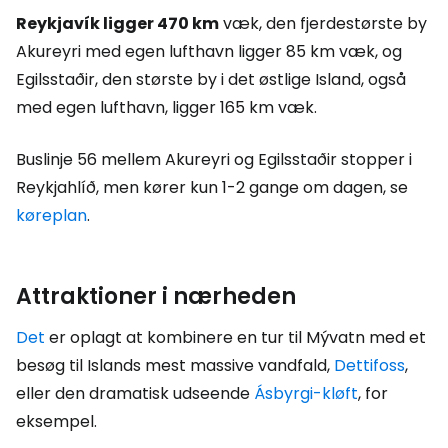
Reykjavík ligger 470 km
væk, den fjerdestørste by
Akureyri med egen lufthavn ligger 85 km væk, og
Egilsstaðir, den største by i det østlige Island, også
med egen lufthavn, ligger 165 km væk.
Buslinje 56 mellem Akureyri og Egilsstaðir stopper i
Reykjahlíð, men kører kun 1-2 gange om dagen, se
køreplan
.
Attraktioner i nærheden
Det
er oplagt at kombinere en tur til Mývatn med et
besøg til Islands mest massive vandfald,
Dettifoss
,
eller den dramatisk udseende
Ásbyrgi-kløft
, for
eksempel.