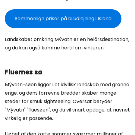
Sammenlign priser på biludlejning i Island
Landskabet omkring Mývatn er en helårsdestination,
og du kan også komme hertil om vinteren.
Fluernes sø
Mývatn-søen ligger i et idyllisk landskab med grønne
enge, og dens forrevne bredder skaber mange
steder for smuk sightseeing. Oversat betyder
"Mývatn" "fluesøen", og du vil snart opdage, at navnet
virkelig er passende.
I løbet af den korte sommer sværmer millioner af