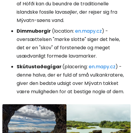
af Höfði kan du beundre de traditionelle
islandske fossile lavasøjler, der rejser sig fra
Mývatn-søens vand.
Dimmuborgir
(location:
en.mapy.cz
) -
oversættelsen "mørke slotte" siger det hele,
det er en "skov" af forstenede og meget
usædvanligt formede lavamarker.
Skútustaðagígar
(placering:
en.mapy.cz
) -
denne halvø, der er fuld af små vulkankratere,
giver den bedste udsigt over Mývatn takket
være muligheden for at bestige nogle af dem.