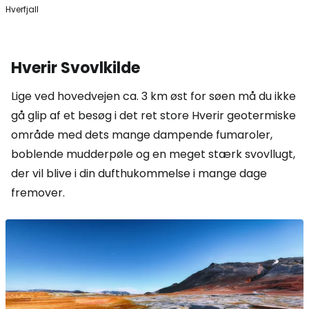
Hverfjall
Hverir Svovlkilde
Lige ved hovedvejen ca. 3 km øst for søen må du ikke
gå glip af et besøg i det ret store Hverir geotermiske
område med dets mange dampende fumaroler,
boblende mudderpøle og en meget stærk svovllugt,
der vil blive i din dufthukommelse i mange dage
fremover.