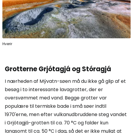
Hverir
Grotterne Grjótagjá og Stóragjá
I nærheden af Mývatn-søen må du ikke gå glip af et
besøg i to interessante lavagrotter, der er
oversvømmet med vand. Begge grotter var
populære til termiske bade i små søer indtil
1970'erne, men efter vulkanudbruddene steg vandet
i Grjótagjá-grotten til ca. 70 °C og falder kun
langsomt til ca. 50 °C i dag, så det er ikke muligt at