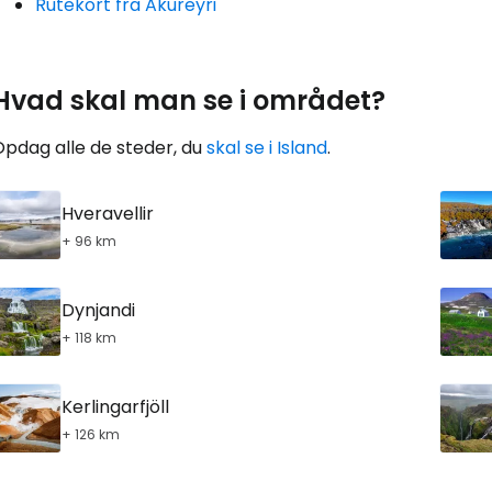
Rutekort fra Akureyri
For
Hvad skal man se i området?
Opdag alle de steder, du
skal se i Island
.
Hveravellir
+ 96 km
Dynjandi
+ 118 km
Kerlingarfjöll
+ 126 km