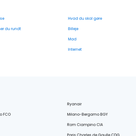
 se
Hvad du skal gøre
r du rundt
Billeje
Mad
Internet
Ryanair
o FCO
Milano-Bergamo BGY
Rom Ciampino CIA
Paris Charles de Gaulle CDG