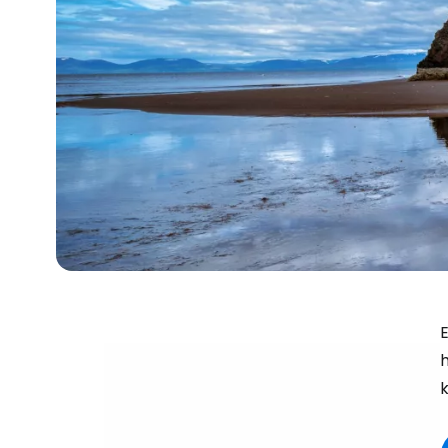
E
h
k