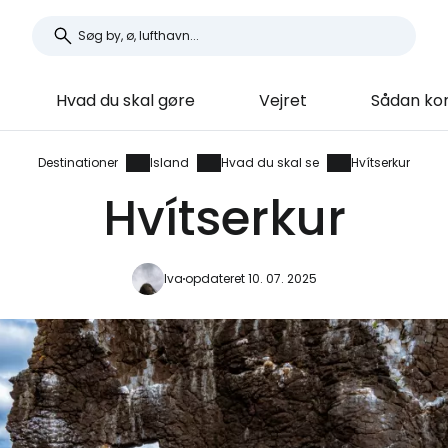
Hvad du skal gøre
Vejret
Sådan ko
Destinationer
Island
Hvad du skal se
Hvítserkur
Hvítserkur
Iva
opdateret 10. 07. 2025