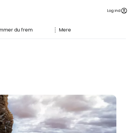
Log ind
mmer du frem
Mere