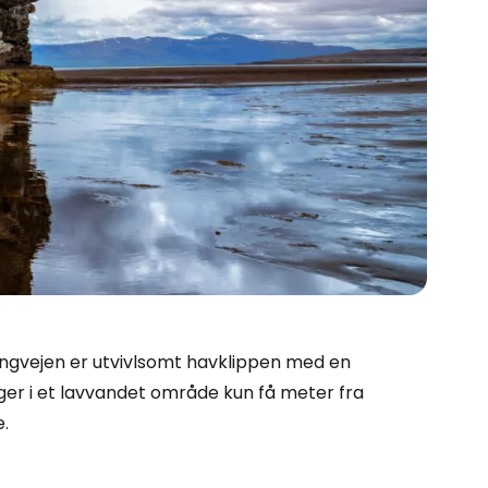
Ringvejen er utvivlsomt havklippen med en
gger i et lavvandet område kun få meter fra
e.