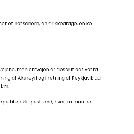
gner et næsehorn, en drikkedrage, en ko
Cestee
dvejene, men omvejen er absolut det værd.
ællesskab
ning af Akureyri og i retning af Reykjavik ad
5 km.
rtsæt med Google
ippe til en klippestrand, hvorfra man har
tsæt med Facebook