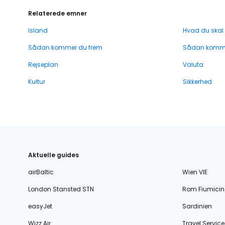
Relaterede emner
Island
Hvad du skal
Sådan kommer du frem
Sådan komme
Rejseplan
Valuta
Kultur
Sikkerhed
Aktuelle guides
airBaltic
Wien VIE
London Stansted STN
Rom Fiumicin
easyJet
Sardinien
Wizz Air
Travel Service