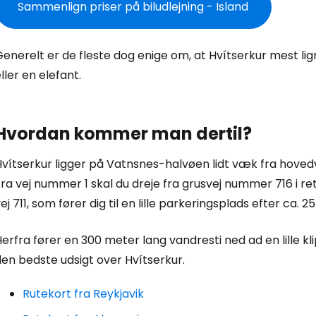
Sammenlign priser på biludlejning - Island
enerelt er de fleste dog enige om, at Hvítserkur mest li
ller en elefant.
Log ind på 
Hvordan kommer man dertil?
Hvítserkur ligger på Vatnsnes-halvøen lidt væk fra hove
... det verdensomspændende rejsef
ra vej nummer 1 skal du dreje fra grusvej nummer 716 i ret
ej 711, som fører dig til en lille parkeringsplads efter ca. 2
Fo
erfra fører en 300 meter lang vandresti ned ad en lille kl
en bedste udsigt over Hvítserkur.
For
Rutekort fra Reykjavik