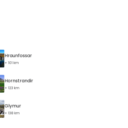
tsæt med e-mail
Hraunfossar
+ 101 km
Hornstrandir
+ 123 km
Glymur
+ 138 km