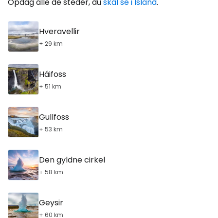
Opdag alle de steder, du
skal se i Island
.
Hveravellir
+ 29 km
Háifoss
+ 51 km
Gullfoss
+ 53 km
Den gyldne cirkel
+ 58 km
Geysir
+ 60 km