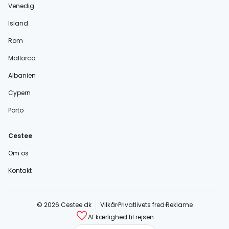
Venedig
Island
Rom
Mallorca
Albanien
Cypern
Porto
Cestee
Om os
Kontakt
© 2026 Cestee.dk
Vilkår
Privatlivets fred
Reklame
Af kærlighed til rejsen
cestee.com