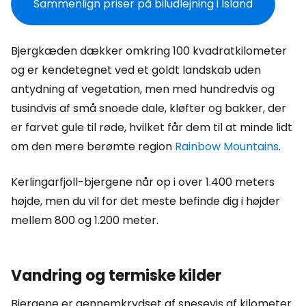
Sammenlign priser på biludlejning i Island
Bjergkæden dækker omkring 100 kvadratkilometer
og er kendetegnet ved et goldt landskab uden
antydning af vegetation, men med hundredvis og
tusindvis af små snoede dale, kløfter og bakker, der
er farvet gule til røde, hvilket får dem til at minde lidt
om den mere berømte region
Rainbow Mountains
.
Kerlingarfjöll-bjergene når op i over 1.400 meters
højde, men du vil for det meste befinde dig i højder
mellem 800 og 1.200 meter.
Vandring og termiske kilder
Bjergene er gennemkrydset af snesevis af kilometer