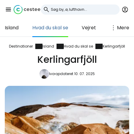
Island
Hvad du skal se
Vejret
Mere
Log ind på Cestee
... det verdensomspændende
Destinationer
Island
Hvad du skal se
Kerlingarfjöll
rejsefællesskab
Kerlingarfjöll
Fortsæt med Google
Iva
opdateret 10. 07. 2025
Fortsæt med Facebook
Fortsæt med e-mail