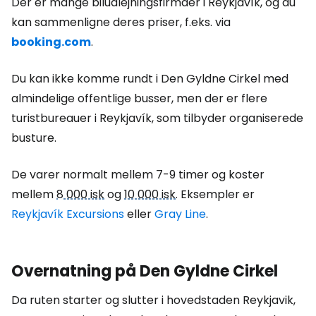
Der er mange biludlejningsfirmaer i Reykjavík, og du
kan sammenligne deres priser, f.eks. via
booking.com
.
Du kan ikke komme rundt i Den Gyldne Cirkel med
almindelige offentlige busser, men der er flere
turistbureauer i Reykjavík, som tilbyder organiserede
busture.
De varer normalt mellem 7-9 timer og koster
mellem
8 000 isk
og
10 000 isk
. Eksempler er
Reykjavík Excursions
eller
Gray Line
.
Overnatning på Den Gyldne Cirkel
Da ruten starter og slutter i hovedstaden Reykjavik,