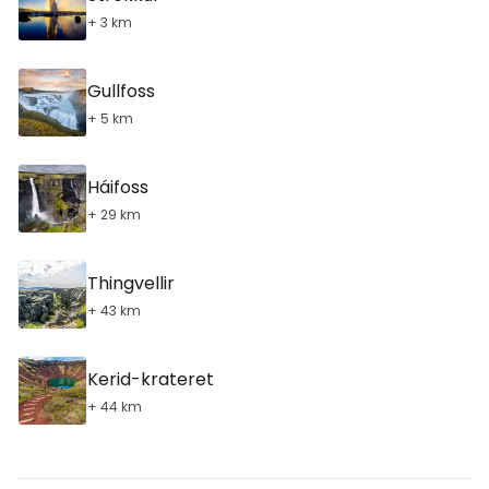
+ 3 km
Gullfoss
+ 5 km
Háifoss
+ 29 km
Thingvellir
+ 43 km
Kerid-krateret
+ 44 km