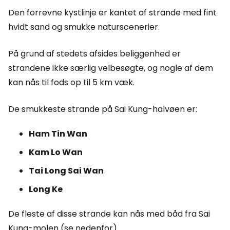
Den forrevne kystlinje er kantet af strande med fint
hvidt sand og smukke naturscenerier.
På grund af stedets afsides beliggenhed er
strandene ikke særlig velbesøgte, og nogle af dem
kan nås til fods op til 5 km væk.
De smukkeste strande på Sai Kung-halvøen er:
Ham Tin Wan
Kam Lo Wan
Tai Long Sai Wan
Long Ke
De fleste af disse strande kan nås med båd fra Sai
Kung-molen (se nedenfor).