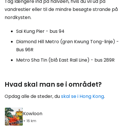
Tag længere ind på halvøen, hvis du vil ud på
vandrestier eller til de mindre besøgte strande på
nordkysten.
Sai Kung Pier - bus 94
Diamond Hill Metro (grøn Kwung Tong-linje) -
Bus 96R
Metro Sha Tin (blå East Rail Line) - bus 289R
Hvad skal man se i området?
Opdag alle de steder, du
skal se i Hong Kong
.
Kowloon
+ 16 km