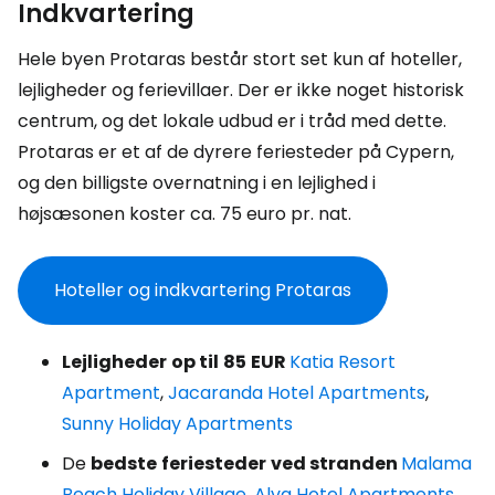
Indkvartering
Hele byen Protaras består stort set kun af hoteller,
lejligheder og ferievillaer. Der er ikke noget historisk
centrum, og det lokale udbud er i tråd med dette.
Protaras er et af de dyrere feriesteder på Cypern,
og den billigste overnatning i en lejlighed i
højsæsonen koster ca. 75 euro pr. nat.
Hoteller og indkvartering Protaras
Lejligheder
op til
85
EUR
Katia Resort
Apartment
,
Jacaranda Hotel Apartments
,
Sunny Holiday Apartments
De
bedste
feriesteder
ved stranden
Malama
Beach Holiday Village
,
Alva Hotel Apartments
,