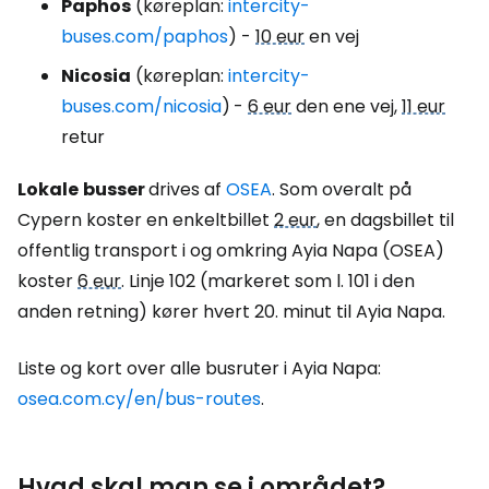
Paphos
(køreplan:
intercity-
buses.com/paphos
) -
10 eur
en vej
Nicosia
(køreplan:
intercity-
buses.com/nicosia
)
-
6 eur
den ene vej,
11 eur
retur
Lokale
busser
drives af
OSEA
. Som overalt på
Cypern koster en enkeltbillet
2 eur
, en dagsbillet til
offentlig transport i og omkring Ayia Napa (OSEA)
koster
6 eur
. Linje 102 (markeret som l. 101 i den
anden retning) kører hvert 20. minut til Ayia Napa.
Liste og kort over alle busruter i Ayia Napa:
osea.com.cy/en/bus-routes
.
Hvad skal man se i området?