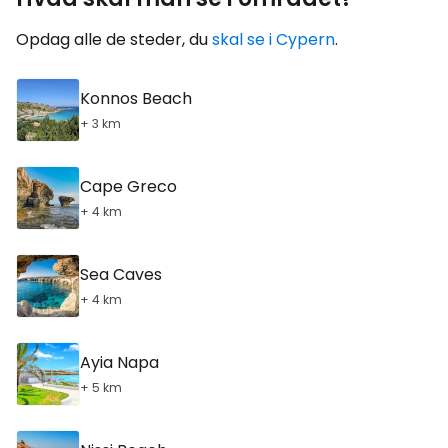
Opdag alle de steder, du
skal se i Cypern
.
Konnos Beach
+ 3 km
Cape Greco
+ 4 km
Sea Caves
+ 4 km
Ayia Napa
+ 5 km