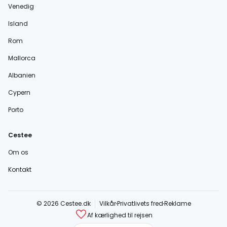
Venedig
Island
Rom
Mallorca
Albanien
Cypern
Porto
Cestee
Om os
Kontakt
© 2026 Cestee.dk
Vilkår
Privatlivets fred
Reklame
Af kærlighed til rejsen
cestee.com