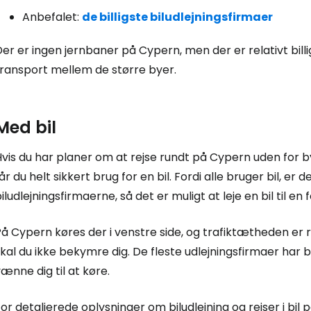
Anbefalet:
de billigste biludlejningsfirmaer
er er ingen jernbaner på Cypern, men der er relativt billi
transport mellem de større byer.
Med bil
vis du har planer om at rejse rundt på Cypern uden for b
år du helt sikkert brug for en bil. Fordi alle bruger bil, e
iludlejningsfirmaerne, så det er muligt at leje en bil til e
å Cypern køres der i venstre side, og trafiktætheden er re
kal du ikke bekymre dig. De fleste udlejningsfirmaer har b
ænne dig til at køre.
or detaljerede oplysninger om biludlejning og rejser i bil