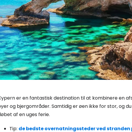
Cypern er en fantastisk destination til at kombinere en 
yer og bjergområder. Samtidig er øen ikke for stor, og d
 løbet af en uges ferie.
Tip:
de bedste overnatningssteder ved stranden