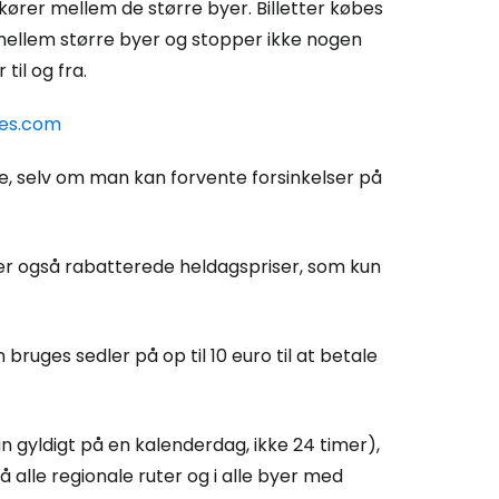
ører mellem de større byer. Billetter købes
 mellem større byer og stopper ikke nogen
til og fra.
Cestee
ses.com
ællesskab
ige, selv om man kan forvente forsinkelser på
rtsæt med Google
yder også rabatterede heldagspriser, som kun
tsæt med Facebook
bruges sedler på op til 10 euro til at betale
tsæt med e-mail
n gyldigt på en kalenderdag, ikke 24 timer),
 alle regionale ruter og i alle byer med