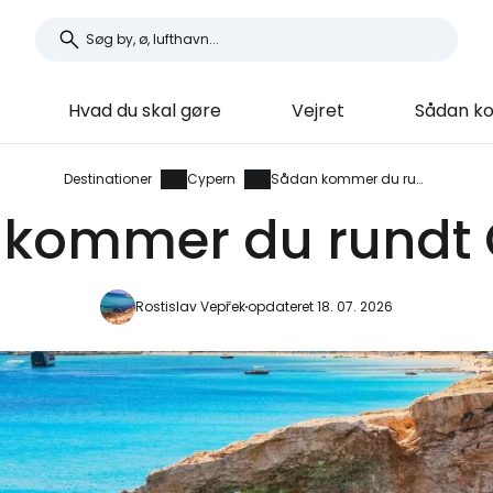
Hvad du skal gøre
Vejret
Sådan k
Destinationer
Cypern
Sådan kommer du rundt
kommer du rundt
Rostislav Vepřek
opdateret 18. 07. 2026