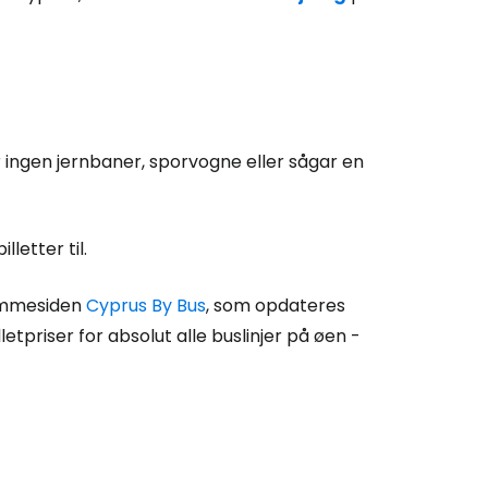
r ingen jernbaner, sporvogne eller sågar en
letter til.
jemmesiden
Cyprus By Bus
, som opdateres
tpriser for absolut alle buslinjer på øen -