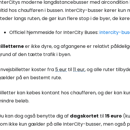
InterCitys moderne langdistancebusser med aircondition k
ltid hos chaufføren i bussen. InterCity-busser kører kun
teder langs ruten, de gør kun flere stop i de byer, de kører 
Log ind på 
Officiel hjemmeside for InterCity Buses:
intercity-bu
... det verdensomspændende rejsef
Billetterne
er ikke dyre, og afgangene er relativt pålidel
rund af den tætte trafik i byen.
Fo
nvejsbilletter koster fra
5 eur
til
11 eur
, og alle ruter tilb
gælder på en bestemt rute.
For
illetter kan købes kontant hos chaufføren, og der kan kun 
mindre beløb.
For
Du kan dog også benytte dig af
dagskortet
til
15 euro
(ku
om ikke kun gælder på alle InterCity-busser, men også på