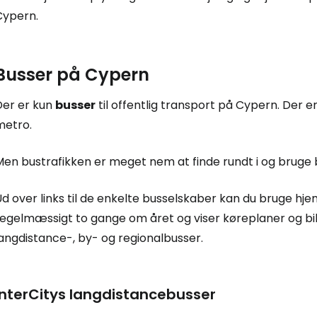
Cypern.
Busser på Cypern
Der er kun
busser
til offentlig transport på Cypern. Der e
metro.
en bustrafikken er meget nem at finde rundt i og bruge bil
Ud over links til de enkelte busselskaber kan du bruge h
egelmæssigt to gange om året og viser køreplaner og bille
angdistance-, by- og regionalbusser.
InterCitys langdistancebusser