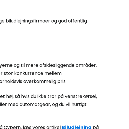
ge biludlejningsfirmaer og god offentlig
yerne og til mere afsidesliggende områder,
r der stor konkurrence mellem
n forholdsvis overkommelig pris.
t høj, så hvis du ikke tror på venstrekørsel,
iler med automatgear, og du vil hurtigt
 på Cypern, læs vores artikel
Biludlejning
på