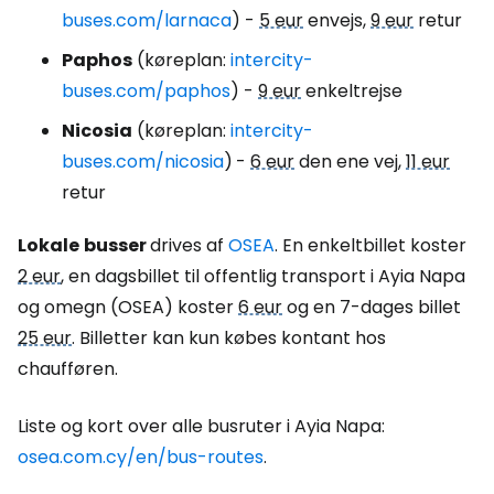
buses.com/larnaca
) -
5 eur
envejs,
9 eur
retur
Paphos
(køreplan:
intercity-
buses.com/paphos
) -
9 eur
enkeltrejse
Nicosia
(køreplan:
intercity-
buses.com/nicosia
)
-
6 eur
den ene vej,
11 eur
retur
Lokale
busser
drives af
OSEA
. En enkeltbillet koster
2 eur
, en dagsbillet til offentlig transport i Ayia Napa
og omegn (OSEA) koster
6 eur
og en 7-dages billet
25 eur
. Billetter kan kun købes kontant hos
chaufføren.
Liste og kort over alle busruter i Ayia Napa:
osea.com.cy/en/bus-routes
.