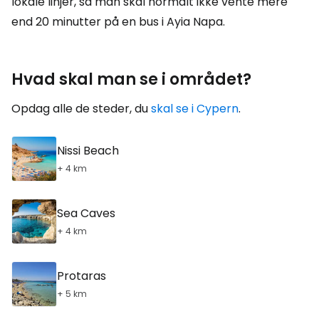
lokale linjer, så man skal normalt ikke vente mere
end 20 minutter på en bus i Ayia Napa.
Hvad skal man se i området?
Opdag alle de steder, du
skal se i Cypern
.
Nissi Beach
+ 4 km
Sea Caves
+ 4 km
Protaras
+ 5 km