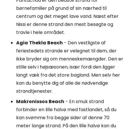
Pantachou er den bedste strand for
børnefamilier på grund af sin nærhed til
centrum og det meget lave vand. Næst efter
Nissi er denne strand den mest besøgte og
travle i hele området.
Agia
Thekla
Beach
- Den vestligste af
feriestedets strande er velegnet til dem, der
ikke bryder sig om menneskemængder. Den er
stille selv i højsæsonen, især fordi den ligger
langt væk fra det store bagland. Men selv her
kan du benytte dig af alle de nødvendige
strandtjenester.
Makronissos
Beach
- En smuk strand
forbinder en lille halvø med fastlandet, så du
kan svømme fra begge sider af denne 70
meter lange strand. På den lille halvø kan du