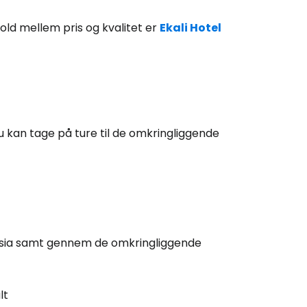
old mellem pris og kvalitet er
Ekali Hotel
tsæt med e-mail
u kan tage på ture til de omkringliggende
osia samt gennem de omkringliggende
lt