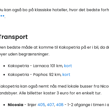
u kan også bo på klassiske hoteller, hvor det bedste forh
For
***
.
Transport
en bedste måde at komme til Kakopetria på er i bil, da d
byer uden begrænsninger.
Kakopetria - Larnaca: 101 km,
kort
Kakopetria - Paphos: 92 km,
kort
Kakopetria kan også nemt nås med lokale busser fra Nic
andsbyer. Alle billetter koster 3 euro for en enkelt tur.
Nicosia
- linjer
405
,
407
,
408
- 1-2 afgange i timen i a