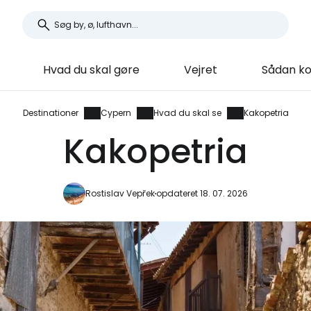
Hvad du skal gøre
Vejret
Sådan k
Destinationer
Cypern
Hvad du skal se
Kakopetria
Kakopetria
Rostislav Vepřek
opdateret 18. 07. 2026