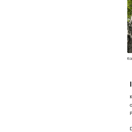
Ka
K
P