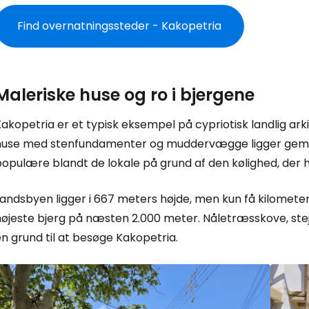
Find overnatningssteder - Kakopetria
Maleriske huse og ro i bjergene
akopetria er et typisk eksempel på cypriotisk landlig arki
huse med stenfundamenter og muddervægge ligger gemt i
opulære blandt de lokale på grund af den kølighed, der h
Landsbyen ligger i 667 meters højde, men kun få kilomete
højeste bjerg på næsten 2.000 meter. Nåletræsskove, ste
n grund til at besøge Kakopetria.