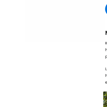
K
p
e