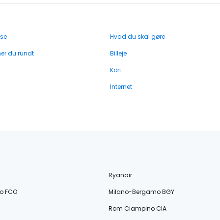
 se
Hvad du skal gøre
r du rundt
Billeje
Kort
Internet
Ryanair
o FCO
Milano-Bergamo BGY
Rom Ciampino CIA