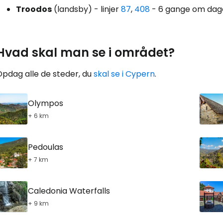
Troodos
(landsby) - linjer
87
,
408
- 6 gange om dage
Hvad skal man se i området?
Opdag alle de steder, du
skal se i Cypern
.
Olympos
+ 6 km
Pedoulas
+ 7 km
Caledonia Waterfalls
+ 9 km