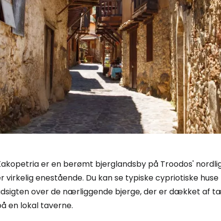
Kakopetria er en berømt bjerglandsby på Troodos' nordli
r virkelig enestående. Du kan se typiske cypriotiske huse 
udsigten over de nærliggende bjerge, der er dækket af t
å en lokal taverne.