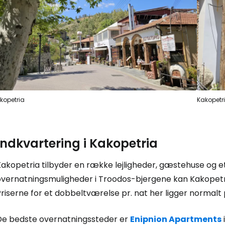
Log ind på 
kopetria
Kakopetr
... det verdensomspændende rejsef
Indkvartering i Kakopetria
akopetria tilbyder en række lejligheder, gæstehuse og et 
Fo
overnatningsmuligheder i Troodos-bjergene kan Kakopetr
riserne for et dobbeltværelse pr. nat her ligger normalt
For
De bedste overnatningssteder er
Enipnion Apartments