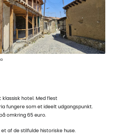
Cestee
ia
ællesskab
klassisk hotel. Med flest
rtsæt med Google
ia fungere som et ideelt udgangspunkt.
 på omkring 65 euro.
tsæt med Facebook
i et af de stilfulde historiske huse.