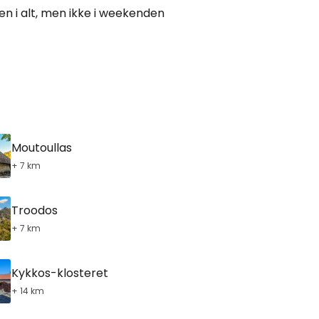
n i alt, men ikke i weekenden
Moutoullas
+ 7 km
Troodos
+ 7 km
Kykkos-klosteret
+ 14 km