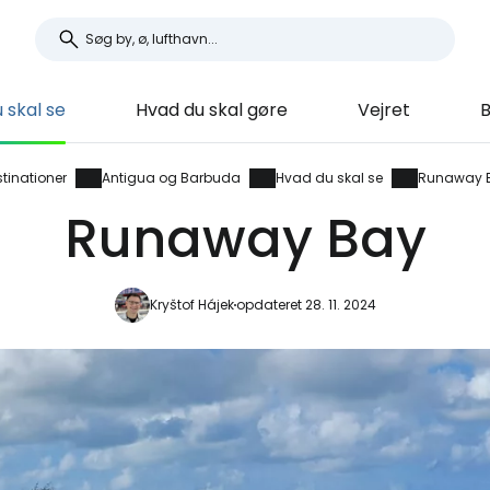
 skal se
Hvad du skal gøre
Vejret
B
tinationer
Antigua og Barbuda
Hvad du skal se
Runaway 
Runaway Bay
Kryštof Hájek
opdateret 28. 11. 2024