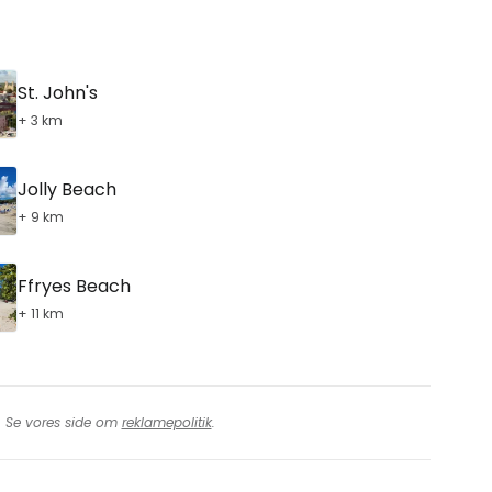
St. John's
+ 3 km
Jolly Beach
+ 9 km
Ffryes Beach
+ 11 km
t. Se vores side om
reklamepolitik
.