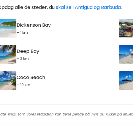
Opdag alle de steder, du
skal se i Antigua og Barbuda
.
Dickenson Bay
+ 1 km
Deep Bay
+ 3 km
Coco Beach
+ 10 km
iate-links, som vores redaktion kan tjene penge på, hvis du klikker på linke