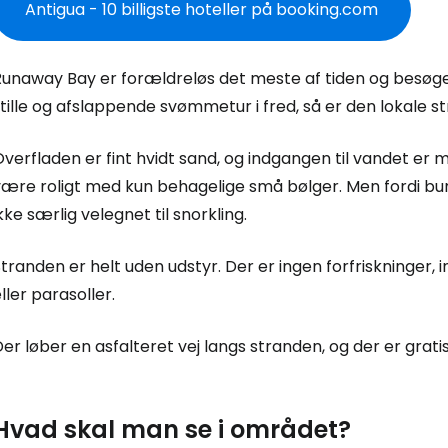
Antigua - 10 billigste hoteller på booking.com
Runaway Bay er forældreløs det meste af tiden og besøge
tille og afslappende svømmetur i fred, så er den lokale str
Log ind på 
verfladen er fint hvidt sand, og indgangen til vandet er m
være roligt med kun behagelige små bølger. Men fordi bu
... det verdensomspændende rejsef
kke særlig velegnet til snorkling.
tranden er helt uden udstyr. Der er ingen forfriskninger, i
Fo
ller parasoller.
er løber en asfalteret vej langs stranden, og der er grat
For
Hvad skal man se i området?
For