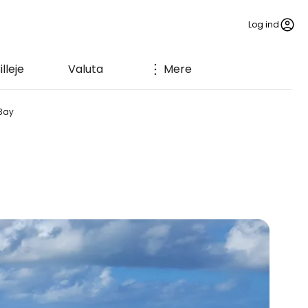
Log ind
illeje
Valuta
Mere
Bay