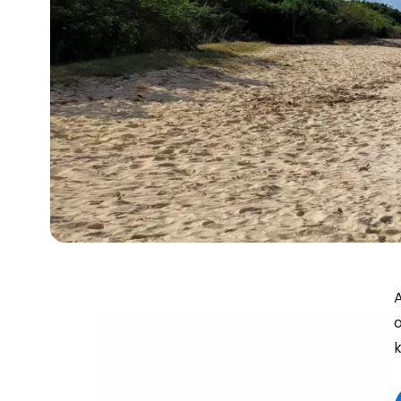
A
o
k