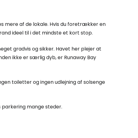
s mere af de lokale. Hvis du foretrækker en
and ideel til i det mindste et kort stop.
Cestee
eget gradvis og sikker. Havet her plejer at
nden ikke er særlig dyb, er Runaway Bay
ællesskab
ngen toiletter og ingen udlejning af solsenge
rtsæt med Google
is parkering mange steder.
tsæt med Facebook
tsæt med e-mail