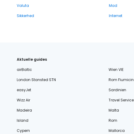
Valuta
Mad
Sikkerhed
Internet
Aktuelle guides
airBaltic
Wien VIE
London Stansted STN
Rom Fiumicin
easyJet
Sardinien
Wizz Air
Travel Service
Madeira
Malta
Island
Rom
Cypern
Mallorca