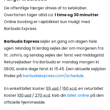
De offentlige færger drives af to selskaber.
Overfarten tager altid ca.
1 time og 30 minutter
.
Online booking er i øjeblikket kun muligt med
Barbuda Express.
Barbuda
Express
sejler en gang om dagen hele
ugen. Mandag til lørdag sejles der om morgenen fra
St. John's, og søndag sejles der først ved middagstid.
Retursejladser fra Barbuda er mandag morgen kl.
09.00, andre dage først kl. 15.45. Den aktuelle sejlplan
findes på
barbudaexpress.com/schedule
.
En enkeltbillet koster
55 usd
/
150 xcd
, en returbillet
koster
100 usd
/
270 xcd
. Køb din
billet online
på den
officielle hjemmeside.