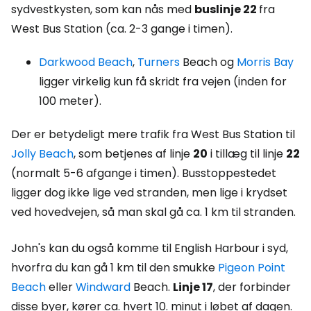
sydvestkysten, som kan nås med
buslinje 22
fra
West Bus Station (ca. 2-3 gange i timen).
Darkwood Beach
,
Turners
Beach og
Morris Bay
ligger virkelig kun få skridt fra vejen (inden for
100 meter).
Der er betydeligt mere trafik fra West Bus Station til
Jolly Beach
, som betjenes af linje
20
i tillæg til linje
22
(normalt 5-6 afgange i timen). Busstoppestedet
ligger dog ikke lige ved stranden, men lige i krydset
ved hovedvejen, så man skal gå ca. 1 km til stranden.
John's kan du også komme til English Harbour i syd,
hvorfra du kan gå 1 km til den smukke
Pigeon Point
Beach
eller
Windward
Beach.
Linje 17
, der forbinder
disse byer, kører ca. hvert 10. minut i løbet af dagen.