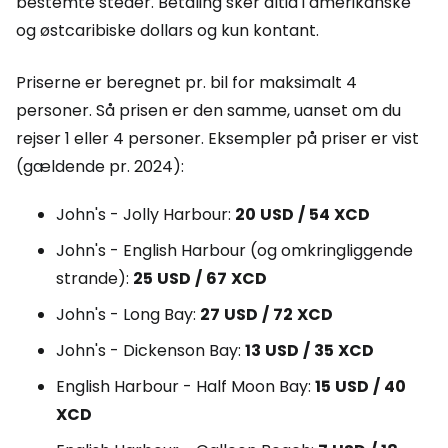
bestemte steder. Betaling sker altid i amerikanske
og østcaribiske dollars og kun kontant.
Priserne er beregnet pr. bil for maksimalt 4
personer. Så prisen er den samme, uanset om du
rejser 1 eller 4 personer. Eksempler på priser er vist
(gældende pr. 2024):
John's - Jolly Harbour:
20
USD
/
54
XCD
John's - English Harbour (og omkringliggende
strande):
25
USD
/
67
XCD
John's - Long Bay:
27
USD
/
72
XCD
John's - Dickenson Bay:
13
USD
/
35
XCD
English Harbour - Half Moon Bay:
15
USD
/
40
XCD