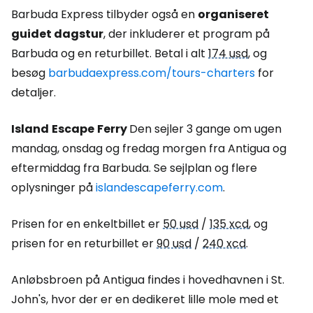
Barbuda Express tilbyder også en
organiseret
guidet dagstur
, der inkluderer et program på
Barbuda og en returbillet. Betal i alt
174 usd
, og
besøg
barbudaexpress.com/tours-charters
for
detaljer.
Island
Escape
Ferry
Den sejler 3 gange om ugen
mandag, onsdag og fredag morgen fra Antigua og
eftermiddag fra Barbuda. Se sejlplan og flere
oplysninger på
islandescapeferry.com
.
Prisen for en enkeltbillet er
50 usd
/
135 xcd
, og
prisen for en returbillet er
90 usd
/
240 xcd
.
Anløbsbroen på Antigua findes i hovedhavnen i St.
John's, hvor der er en dedikeret lille mole med et