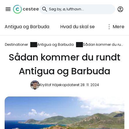
Antigua og Barbuda
Hvad du skal se
Mere
Log ind på Cestee
... det verdensomspændende
Destinationer
Antigua og Barbuda
Sådan kommer du rundt
rejsefællesskab
Sådan kommer du rundt
Antigua og Barbuda
Fortsæt med Google
Kryštof Hájek
opdateret 28. 11. 2024
Fortsæt med Facebook
Fortsæt med e-mail