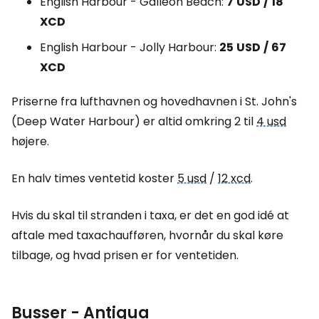
English Harbour - Galleon Beach:
7
USD
/
18
XCD
English Harbour - Jolly Harbour:
25
USD
/
67
XCD
Priserne fra lufthavnen og hovedhavnen i St. John's
(Deep Water Harbour) er altid omkring 2 til
4 usd
højere.
En halv times ventetid koster
5 usd
/
12 xcd
.
Hvis du skal til stranden i taxa, er det en god idé at
aftale med taxachaufføren, hvornår du skal køre
tilbage, og hvad prisen er for ventetiden.
Busser - Antigua