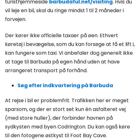
turisthjemmeside
barbudaful.net/visiting
. Hvis du
vil leje en bil, skal du ringe mindst 1 til 2 måneder i
forvejen.
Der kører ikke officielle taxaer på øen. Ethvert
køretøj i bevægelse, som du kan forsøge at få et lift i,
kan fungere som taxi. Vi anbefaler dog generelt ikke
at tage til Barbuda på egen hånd uden at have
arrangeret transport på forhånd.
Søg efter indkvartering på Barbuda
At rejse i bil er problemfrit. Trafikken her er meget
sparsom, og der er stort set kun én asfalteret vej
(med store huller), der forbinder havnen på
sydkysten med byen Codrington. Du kan også køre
til den fotogene østkyst til Foot Bay Cave.