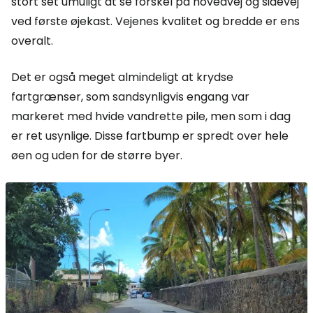
stort set umuligt at se forskel på hovedvej og sidevej
ved første øjekast. Vejenes kvalitet og bredde er ens
overalt.
Det er også meget almindeligt at krydse
fartgrænser, som sandsynligvis engang var
markeret med hvide vandrette pile, men som i dag
er ret usynlige. Disse fartbump er spredt over hele
øen og uden for de større byer.