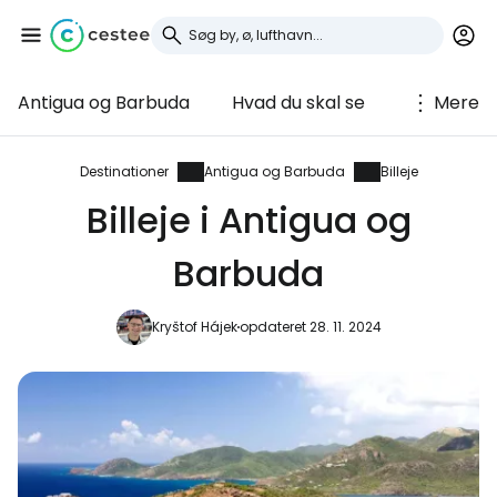
Antigua og Barbuda
Hvad du skal se
Mere
Log ind på Cestee
... det verdensomspændende
Destinationer
Antigua og Barbuda
Billeje
rejsefællesskab
Billeje i Antigua og
Barbuda
Fortsæt med Google
Kryštof Hájek
opdateret 28. 11. 2024
Fortsæt med Facebook
Fortsæt med e-mail