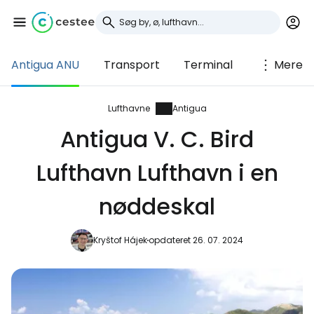
Antigua ANU
Transport
Terminal
Mere
Log ind på Cestee
... det verdensomspændende
Lufthavne
Antigua
rejsefællesskab
Antigua V. C. Bird
Lufthavn Lufthavn i en
Fortsæt med Google
nøddeskal
Fortsæt med Facebook
Kryštof Hájek
opdateret 26. 07. 2024
Fortsæt med e-mail