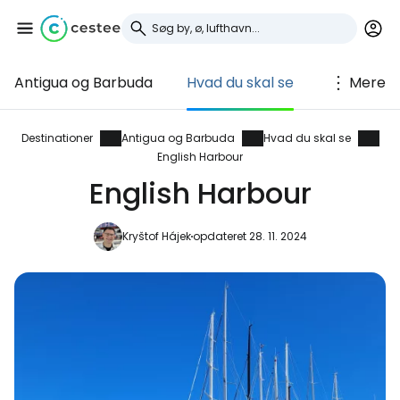
Antigua og Barbuda
Hvad du skal se
Mere
Log ind på Cestee
... det verdensomspændende
Destinationer
Antigua og Barbuda
Hvad du skal se
English Harbour
rejsefællesskab
English Harbour
Fortsæt med Google
Kryštof Hájek
opdateret 28. 11. 2024
Fortsæt med Facebook
Fortsæt med e-mail