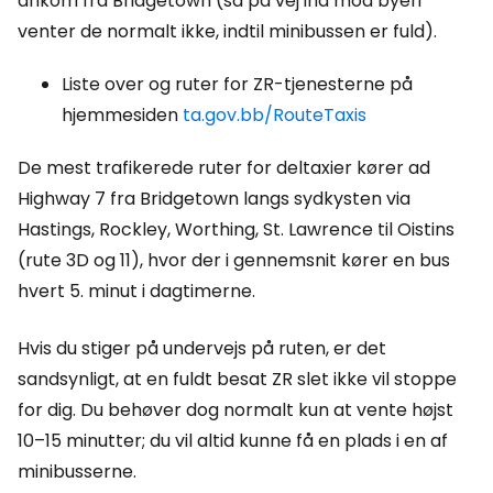
ankom fra Bridgetown (så på vej ind mod byen
venter de normalt ikke, indtil minibussen er fuld).
Liste over og ruter for ZR-tjenesterne på
hjemmesiden
ta.gov.bb/RouteTaxis
De mest trafikerede ruter for deltaxier kører ad
Highway 7 fra Bridgetown langs sydkysten via
Hastings, Rockley, Worthing, St. Lawrence til Oistins
(rute 3D og 11), hvor der i gennemsnit kører en bus
hvert 5. minut i dagtimerne.
Hvis du stiger på undervejs på ruten, er det
sandsynligt, at en fuldt besat ZR slet ikke vil stoppe
for dig. Du behøver dog normalt kun at vente højst
10–15 minutter; du vil altid kunne få en plads i en af
minibusserne.