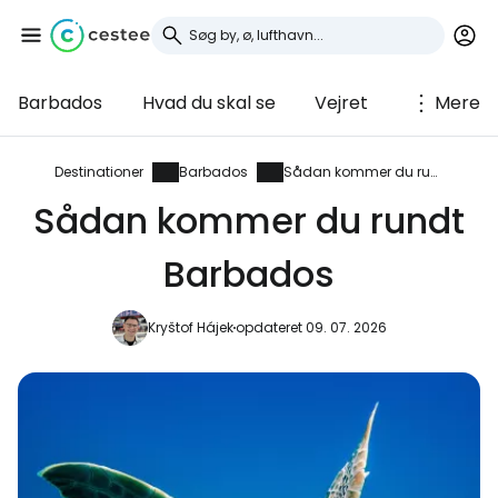
Barbados
Hvad du skal se
Vejret
Mere
Log ind på Cestee
... det verdensomspændende
Destinationer
Barbados
Sådan kommer du rundt
rejsefællesskab
Sådan kommer du rundt
Barbados
Fortsæt med Google
Kryštof Hájek
opdateret 09. 07. 2026
Fortsæt med Facebook
Fortsæt med e-mail