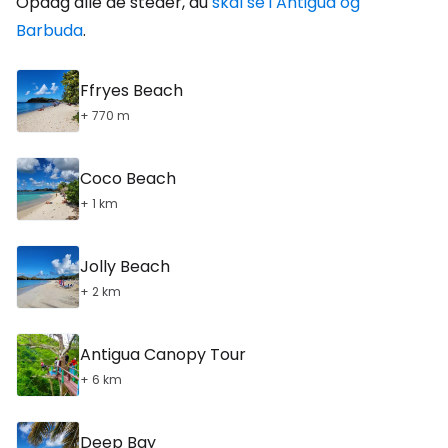
Opdag alle de steder, du
skal se i Antigua og
Barbuda
.
Ffryes Beach
+ 770 m
Coco Beach
+ 1 km
Jolly Beach
+ 2 km
Antigua Canopy Tour
+ 6 km
Deep Bay