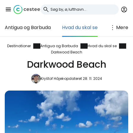
Antigua og Barbuda
Hvad du skal se
Mere
Log ind på Cestee
... det verdensomspændende
Destinationer
Antigua og Barbuda
Hvad du skal se
Darkwood Beach
rejsefællesskab
Darkwood Beach
Fortsæt med Google
Kryštof Hájek
opdateret 28. 11. 2024
Fortsæt med Facebook
Fortsæt med e-mail