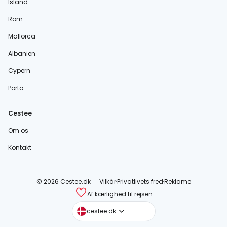
Island
Rom
Mallorca
Albanien
Cypern
Porto
Cestee
Om os
Kontakt
© 2026 Cestee.dk
Vilkår
Privatlivets fred
Reklame
Af kærlighed til rejsen
cestee.com
cestee.dk
cestee.sk