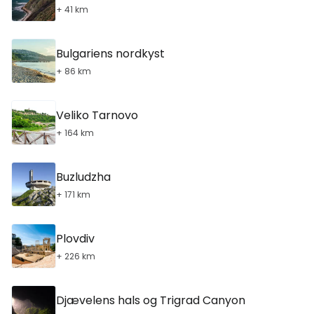
+ 41 km
Bulgariens nordkyst
+ 86 km
Veliko Tarnovo
+ 164 km
Buzludzha
+ 171 km
Plovdiv
+ 226 km
Djævelens hals og Trigrad Canyon