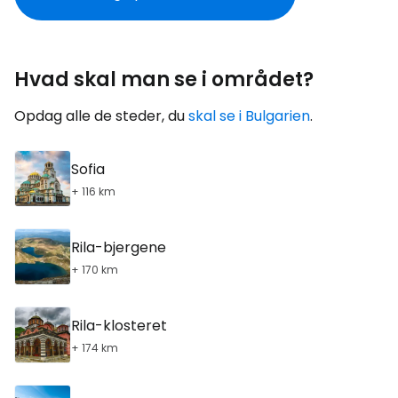
Hvad skal man se i området?
Opdag alle de steder, du
skal se i Bulgarien
.
Sofia
+ 116 km
Rila-bjergene
+ 170 km
Rila-klosteret
+ 174 km