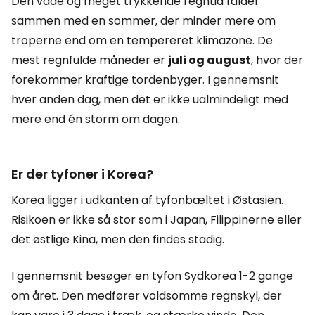
Den våde og meget trykkende regntid falder
sammen med en sommer, der minder mere om
troperne end om en tempereret klimazone. De
mest regnfulde måneder er
juli og august
, hvor der
forekommer kraftige tordenbyger. I gennemsnit
hver anden dag, men det er ikke ualmindeligt med
mere end én storm om dagen.
Er der tyfoner i Korea?
Korea ligger i udkanten af tyfonbæltet i Østasien.
Risikoen er ikke så stor som i Japan, Filippinerne eller
det østlige Kina, men den findes stadig.
I gennemsnit besøger en tyfon Sydkorea 1-2 gange
om året. Den medfører voldsomme regnskyl, der