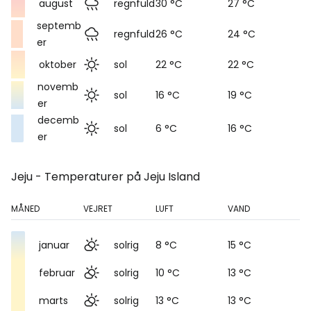
august
regnfuld
30 °C
27 °C
septemb
regnfuld
26 °C
24 °C
er
oktober
sol
22 °C
22 °C
novemb
sol
16 °C
19 °C
er
decemb
sol
6 °C
16 °C
er
Jeju - Temperaturer på Jeju Island
MÅNED
VEJRET
LUFT
VAND
januar
solrig
8 °C
15 °C
februar
solrig
10 °C
13 °C
marts
solrig
13 °C
13 °C