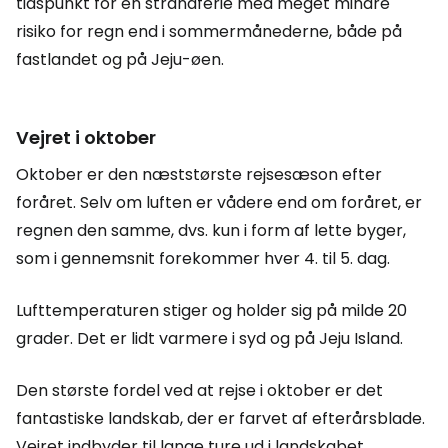
tidspunkt for en strandferie med meget mindre
risiko for regn end i sommermånederne, både på
fastlandet og på Jeju-øen.
Vejret i oktober
Oktober er den næststørste rejsesæson efter
foråret. Selv om luften er vådere end om foråret, er
regnen den samme, dvs. kun i form af lette byger,
som i gennemsnit forekommer hver 4. til 5. dag.
Lufttemperaturen stiger og holder sig på milde 20
grader. Det er lidt varmere i syd og på Jeju Island.
Den største fordel ved at rejse i oktober er det
fantastiske landskab, der er farvet af efterårsblade.
Vejret indbyder til lange ture ud i landskabet.