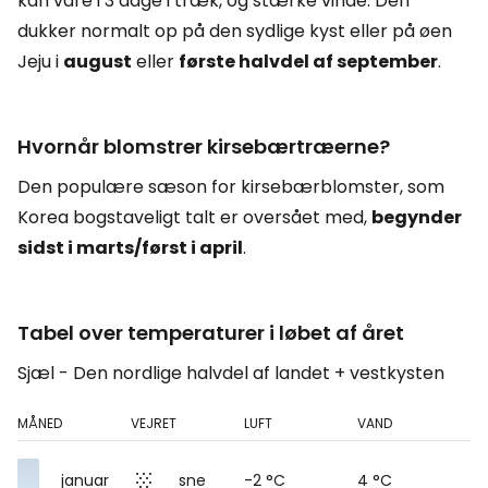
kan vare i 3 dage i træk, og stærke vinde. Den
dukker normalt op på den sydlige kyst eller på øen
Jeju i
august
eller
første halvdel af september
.
Hvornår blomstrer kirsebærtræerne?
Den populære sæson for kirsebærblomster, som
Korea bogstaveligt talt er oversået med,
begynder
sidst i marts/først i april
.
Tabel over temperaturer i løbet af året
Sjæl - Den nordlige halvdel af landet + vestkysten
MÅNED
VEJRET
LUFT
VAND
januar
sne
-2 °C
4 °C