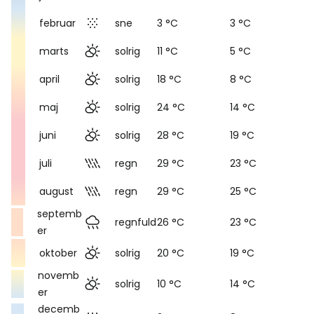
februar
sne
3 °C
3 °C
marts
solrig
11 °C
5 °C
april
solrig
18 °C
8 °C
maj
solrig
24 °C
14 °C
juni
solrig
28 °C
19 °C
juli
regn
29 °C
23 °C
august
regn
29 °C
25 °C
septemb
regnfuld
26 °C
23 °C
er
oktober
solrig
20 °C
19 °C
novemb
solrig
10 °C
14 °C
er
decemb