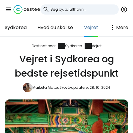
Sydkorea
Hvad du skal se
Vejret
Mere
Log ind på Cestee
... det verdensomspændende
Destinationer
Sydkorea
Vejret
rejsefællesskab
Vejret i Sydkorea og
bedste rejsetidspunkt
Fortsæt med Google
Markéta Matoušková
opdateret 28. 10. 2024
Fortsæt med Facebook
Fortsæt med e-mail