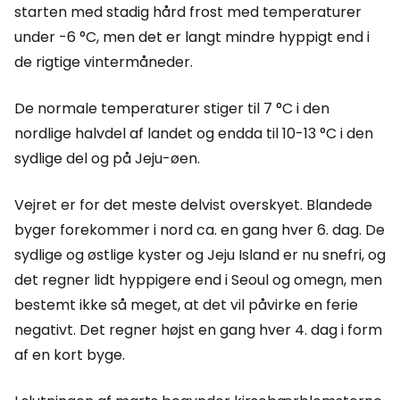
starten med stadig hård frost med temperaturer
under -6 °C, men det er langt mindre hyppigt end i
de rigtige vintermåneder.
De normale temperaturer stiger til 7 °C i den
nordlige halvdel af landet og endda til 10-13 °C i den
sydlige del og på Jeju-øen.
Vejret er for det meste delvist overskyet. Blandede
byger forekommer i nord ca. en gang hver 6. dag. De
sydlige og østlige kyster og Jeju Island er nu snefri, og
det regner lidt hyppigere end i Seoul og omegn, men
bestemt ikke så meget, at det vil påvirke en ferie
negativt. Det regner højst en gang hver 4. dag i form
af en kort byge.