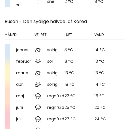
sne
2 °C
8 °C
er
Busan - Den sydlige halvdel af Korea
MÅNED
VEJRET
LUFT
VAND
januar
solrig
3 °C
14 °C
februar
sol
8 °C
13 °C
marts
solrig
13 °C
13 °C
april
solrig
18 °C
14 °C
maj
regnfuld
22 °C
16 °C
juni
regnfuld
25 °C
20 °C
juli
regnfuld
27 °C
24 °C