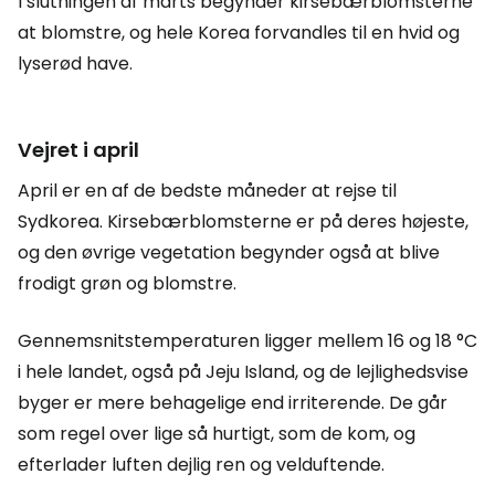
I slutningen af marts begynder kirsebærblomsterne
at blomstre, og hele Korea forvandles til en hvid og
lyserød have.
Vejret i april
April er en af de bedste måneder at rejse til
Sydkorea. Kirsebærblomsterne er på deres højeste,
og den øvrige vegetation begynder også at blive
frodigt grøn og blomstre.
Gennemsnitstemperaturen ligger mellem 16 og 18 °C
i hele landet, også på Jeju Island, og de lejlighedsvise
byger er mere behagelige end irriterende. De går
som regel over lige så hurtigt, som de kom, og
efterlader luften dejlig ren og velduftende.