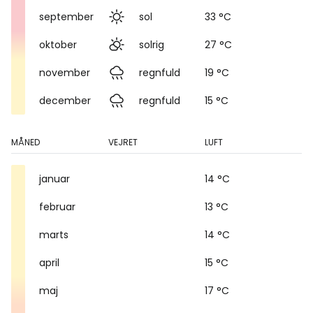
september
sol
33 °C
oktober
solrig
27 °C
november
regnfuld
19 °C
december
regnfuld
15 °C
MÅNED
VEJRET
LUFT
januar
14 °C
februar
13 °C
marts
14 °C
april
15 °C
maj
17 °C