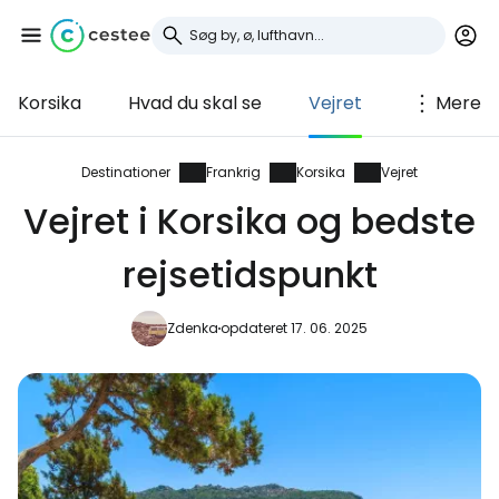
Korsika
Hvad du skal se
Vejret
Mere
Log ind på Cestee
... det verdensomspændende
Destinationer
Frankrig
Korsika
Vejret
rejsefællesskab
Vejret i Korsika og bedste
rejsetidspunkt
Fortsæt med Google
Zdenka
opdateret 17. 06. 2025
Fortsæt med Facebook
Fortsæt med e-mail