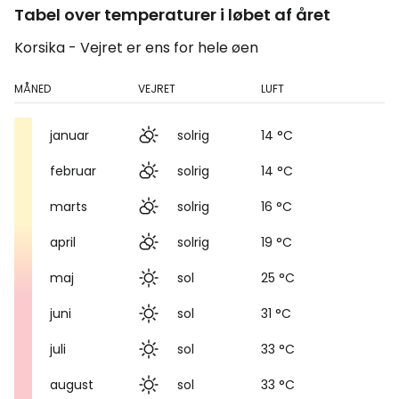
Tabel over temperaturer i løbet af året
Korsika - Vejret er ens for hele øen
MÅNED
VEJRET
LUFT
januar
solrig
14 °C
februar
solrig
14 °C
marts
solrig
16 °C
april
solrig
19 °C
maj
sol
25 °C
juni
sol
31 °C
juli
sol
33 °C
august
sol
33 °C