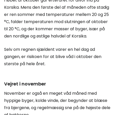
I løbet af oktober går efteråret for alvor ind på
Korsika. Mens den første del af måneden ofte stadig
er ren sommer med temperaturer mellem 20 og 25
°C, falder temperaturen mod slutningen af oktober
til 20 °C, og der kommer masser af byger, især på
den nordlige og østlige halvdel af Korsika.
Selv om regnen sjældent varer en hel dag ad
gangen, er risikoen for at blive våd i oktober den
største på hele året.
Vejret i november
November er også en meget våd måned med
hyppige byger, kolde vinde, der begynder at blæse
fra bjergene, og regelmæssig sne på de højeste dele
af bakkerne.