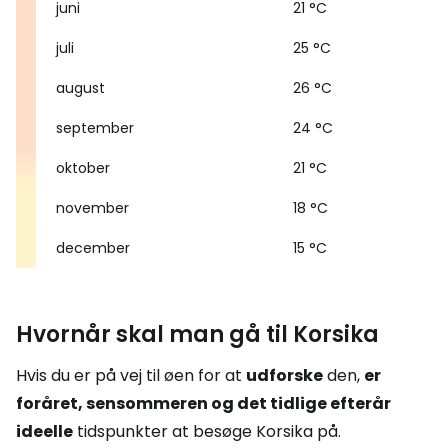
juni
21 °C
juli
25 °C
august
26 °C
september
24 °C
oktober
21 °C
november
18 °C
december
15 °C
Hvornår skal man gå til Korsika
Hvis du er på vej til øen for at
udforske
den,
er
foråret, sensommeren og det tidlige efterår
ideelle
tidspunkter at besøge Korsika på.