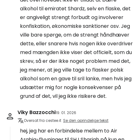
alkohol til emiratet Shardz, selv en flaske, det
er angiveligt strengt forbudt og involverer
konfiskation, økonomiske sanktioner osv. Jeg
ville bare spørge, om de strengt håndhæver
dette, eller snarere hvis nogen ikke overdriver
med mængden ikke viser det officielt, som du
skrev, så er der ikke noget problem med det,
jeg mener, at jeg ville tage to flasker polsk
alkohol som en gave til sril lanke, men hvis jeg
udsætter mig for nogle konsekvenser på
grund af det, vil jeg ikke risikere det.
Viky Bazzocchi
19. 01. 2026
Oversat fra cestee.it
Se den oprindelige tekst
hej, jeg har en forbindelse mellem to Air
Arabia-flyvninger til SHJ Sharjah på kun en