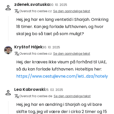
zdenek.svatuska
30. 10. 2025
Oversat fra cestee.cz
Se den oprindelige tekst
Hej, jeg har en lang ventetid i Sharjah. Omkring
18 timer. Kan jeg forlade lufthavnen, og hvor
skal jeg bo så tæt på som muligt?
Kryštof Hájek
30. 10. 2025
Oversat fra cestee.cz
Se den oprindelige tekst
Hej, der kræves ikke visum på forhånd til UAE,
så du kan forlade lufthavnen. Hoteltips her:
https://www.cestujlevne.com/leti...dza/hotely
Lea Kabrowski
25. 02. 2025
Oversat fra cestee.de
Se den oprindelige tekst
Hej, jeg har en ændring i Sharjah og vil bare
skifte tog, jeg vil være der i cirka 2 timer og 15