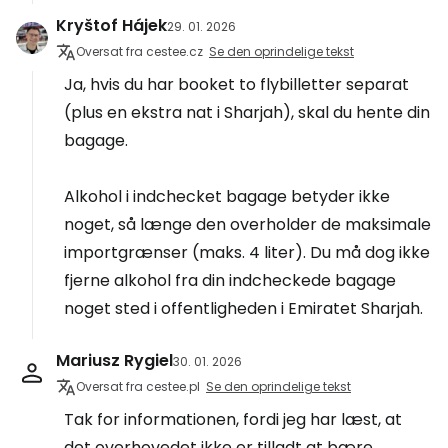
Kryštof Hájek
29. 01. 2026
Oversat fra cestee.cz
Se den oprindelige tekst
Ja, hvis du har booket to flybilletter separat
(plus en ekstra nat i Sharjah), skal du hente din
bagage.
Alkohol i indchecket bagage betyder ikke
noget, så længe den overholder de maksimale
importgrænser (maks. 4 liter). Du må dog ikke
fjerne alkohol fra din indcheckede bagage
noget sted i offentligheden i Emiratet Sharjah.
Mariusz Rygiel
30. 01. 2026
Oversat fra cestee.pl
Se den oprindelige tekst
Tak for informationen, fordi jeg har læst, at
det overhovedet ikke er tilladt at bære