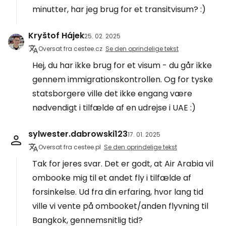
minutter, har jeg brug for et transitvisum? :)
Kryštof Hájek
25. 02. 2025
Oversat fra cestee.cz
Se den oprindelige tekst
Hej, du har ikke brug for et visum - du går ikke
gennem immigrationskontrollen. Og for tyske
statsborgere ville det ikke engang være
nødvendigt i tilfælde af en udrejse i UAE :)
sylwester.dabrowski123
17. 01. 2025
Oversat fra cestee.pl
Se den oprindelige tekst
Tak for jeres svar. Det er godt, at Air Arabia vil
ombooke mig til et andet fly i tilfælde af
forsinkelse. Ud fra din erfaring, hvor lang tid
ville vi vente på ombooket/anden flyvning til
Bangkok, gennemsnitlig tid?