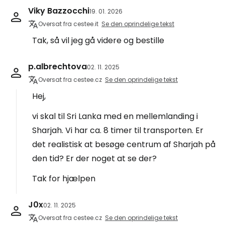
Viky Bazzocchi
19. 01. 2026
Oversat fra cestee.it
Se den oprindelige tekst
Tak, så vil jeg gå videre og bestille
p.albrechtova
02. 11. 2025
Oversat fra cestee.cz
Se den oprindelige tekst
Hej,
vi skal til Sri Lanka med en mellemlanding i
Sharjah. Vi har ca. 8 timer til transporten. Er
det realistisk at besøge centrum af Sharjah på
den tid? Er der noget at se der?
Tak for hjælpen
J0x
02. 11. 2025
Oversat fra cestee.cz
Se den oprindelige tekst