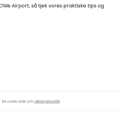
tsæt med Facebook
ile Airport, så tjek vores praktiske tips og
tsæt med e-mail
t. Se vores side om
reklamepolitik
.