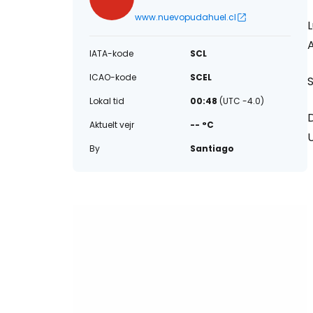
www.nuevopudahuel.cl
A
IATA-kode
SCL
ICAO-kode
SCEL
Lokal tid
00:48
(UTC -4.0)
D
Aktuelt vejr
-- °C
U
By
Santiago