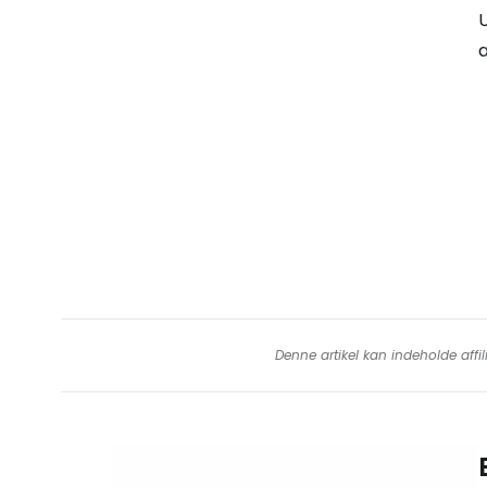
U
a
Denne artikel kan indeholde affil