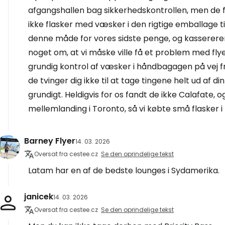
afgangshallen bag sikkerhedskontrollen, men de fun
ikke flasker med væsker i den rigtige emballage ti
denne måde for vores sidste penge, og kassereren
noget om, at vi måske ville få et problem med flyet
grundig kontrol af væsker i håndbagagen på vej fra
de tvinger dig ikke til at tage tingene helt ud af
grundigt. Heldigvis for os fandt de ikke Calafate, 
mellemlanding i Toronto, så vi købte små flasker 
Barney Flyer
14. 03. 2026
Oversat fra cestee.cz
Se den oprindelige tekst
Latam har en af de bedste lounges i Sydamerika.
janicek
14. 03. 2026
Oversat fra cestee.cz
Se den oprindelige tekst