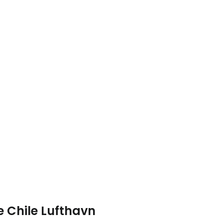
Cestee
ællesskab
rtsæt med Google
de Chile Lufthavn