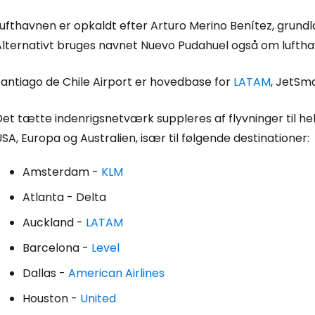
Lufthavnen er opkaldt efter Arturo Merino Benítez, grund
lternativt bruges navnet Nuevo Pudahuel også om lufthavn
Santiago de Chile Airport er hovedbase for
LATAM
, JetSm
et tætte indenrigsnetværk suppleres af flyvninger til hel
SA, Europa og Australien, især til følgende destinationer:
Amsterdam -
KLM
Atlanta - Delta
Auckland -
LATAM
Barcelona -
Level
Dallas -
American Airlines
Houston -
United