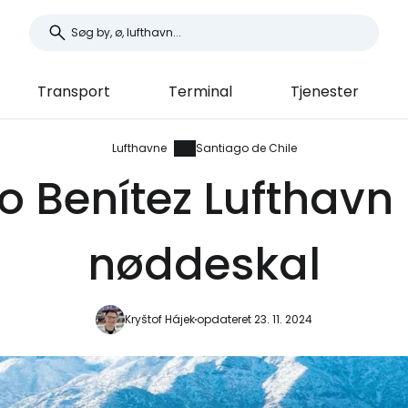
Transport
Terminal
Tjenester
Lufthavne
Santiago de Chile
o Benítez Lufthavn 
nøddeskal
Kryštof Hájek
opdateret 23. 11. 2024