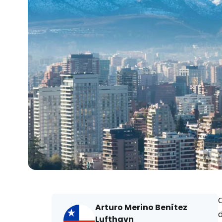
C
Arturo Merino Benítez
d
Lufthavn