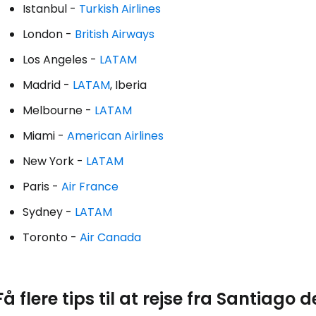
Istanbul -
Turkish Airlines
London -
British Airways
Los Angeles -
LATAM
Madrid -
LATAM
, Iberia
Melbourne -
LATAM
Miami -
American Airlines
New York -
LATAM
Log ind på 
Paris -
Air France
Sydney -
LATAM
... det verdensomspændende rejsef
Toronto -
Air Canada
Fo
Få flere tips til at rejse fra Santiago 