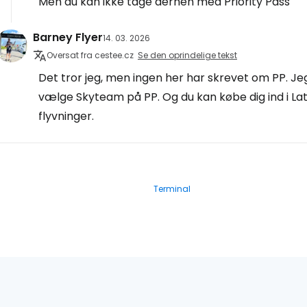
Men du kan ikke tage derhen med Priority Pass
Barney Flyer
14. 03. 2026
Oversat fra cestee.cz
Se den oprindelige tekst
Det tror jeg, men ingen her har skrevet om PP. Jeg
vælge Skyteam på PP. Og du kan købe dig ind i La
flyvninger.
Terminal