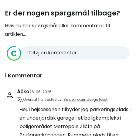
Er der nogen spørgsmål tilbage?
Hvis du har spørgsmål eller kommentarer til
artiklen...
Tilføj en kommentar...
1 Kommentar
Áčko
26. 06. 2026
Oversat fra cestee.cz
Se den oprindelige tekst
Hej, i højsæsonen tilbyder jeg parkeringsplads i
en underjordisk garage i et boligkompleks i
boligområdet Metropole Zličín på
Prušánecká-gaden. Rummelig plads til en