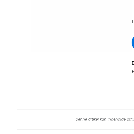
I
E
F
Denne artikel kan indeholde affil