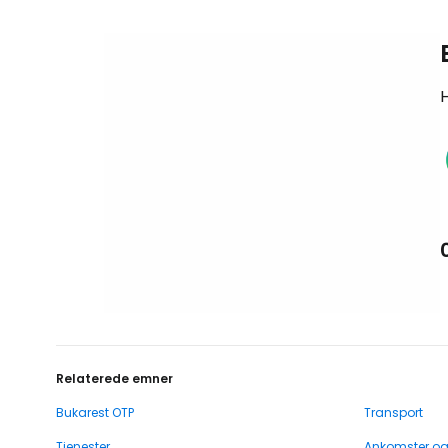
H
Relaterede emner
Bukarest OTP
Transport
Tjenester
Ankomster o