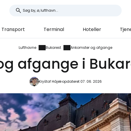
Transport
Terminal
Hoteller
Tjen
Lufthavne
Bukarest
Ankomster og afgange
g afgange i Bukar
Kryštof Hájek
opdateret 07. 06. 2026