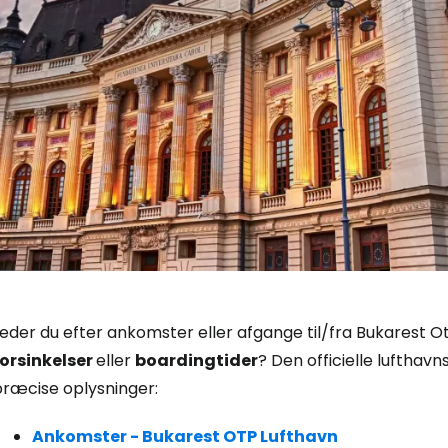
Log ind på 
eder du efter ankomster eller afgange til/fra Bukarest Oto
forsinkelser
eller
boardingtider
? Den officielle lufthav
... det verdensomspændende rejsef
præcise oplysninger:
Ankomster - Bukarest OTP Lufthavn