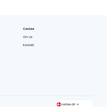
Cestee
Om os
Kontakt
cestee.com
cestee.dk