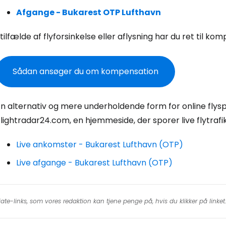
Fo
Afgange - Bukarest OTP Lufthavn
 tilfælde af flyforsinkelse eller aflysning har du ret til ko
For
Sådan ansøger du om kompensation
For
n alternativ og mere underholdende form for online flyspo
lightradar24.com, en hjemmeside, der sporer live flytrafi
Live ankomster - Bukarest Lufthavn (OTP)
Live afgange - Bukarest Lufthavn (OTP)
iate-links, som vores redaktion kan tjene penge på, hvis du klikker på linke