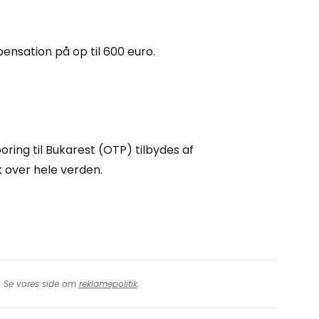
rtsæt med Google
mpensation på op til 600 euro.
tsæt med Facebook
tsæt med e-mail
ring til Bukarest (OTP) tilbydes af
k over hele verden.
t. Se vores side om
reklamepolitik
.