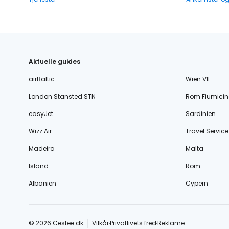
Aktuelle guides
airBaltic
Wien VIE
London Stansted STN
Rom Fiumicin
easyJet
Sardinien
Wizz Air
Travel Service
Madeira
Malta
Island
Rom
Albanien
Cypern
© 2026 Cestee.dk
Vilkår
Privatlivets fred
Reklame