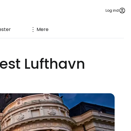
Log ind
ester
Mere
est Lufthavn