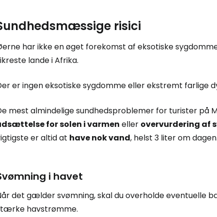
Sundhedsmæssige risici
Øerne har ikke en øget forekomst af eksotiske sygdomme,
ikreste lande i Afrika.
er er ingen eksotiske sygdomme eller ekstremt farlige dy
e mest almindelige sundhedsproblemer for turister på Maur
udsættelse for solen i varmen
eller
overvurdering af
igtigste er altid at
have nok vand
, helst 3 liter om dagen
Svømning i havet
Når det gælder svømning, skal du overholde eventuelle b
stærke havstrømme.