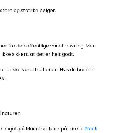
 store og stærke bølger.
mer fra den offentlige vandforsyning. Men
ke sikkert, at det er helt godt.
at drikke vand fra hanen. Hvis du bor i en
ke.
 i naturen.
noget på Mauritius. Især på ture til
Black