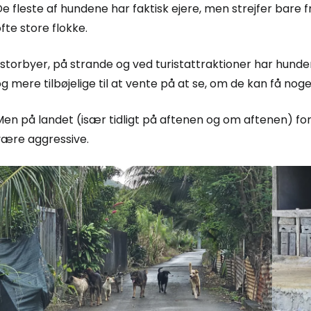
e fleste af hundene har faktisk ejere, men strejfer bare f
fte store flokke.
 storbyer, på strande og ved turistattraktioner har hund
g mere tilbøjelige til at vente på at se, om de kan få nog
Men på landet (især tidligt på aftenen og om aftenen) fo
være aggressive.