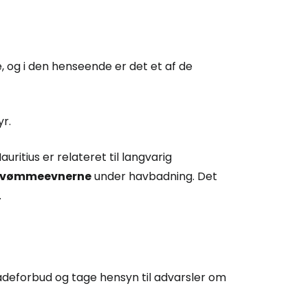
 og i den henseende er det et af de
r.
itius er relateret til langvarig
 svømmeevnerne
under havbadning. Det
.
adeforbud og tage hensyn til advarsler om