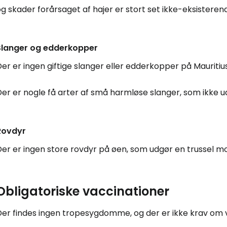
g skader forårsaget af hajer er stort set ikke-eksisteren
Slanger og edderkopper
er er ingen giftige slanger eller edderkopper på Mauritiu
er er nogle få arter af små harmløse slanger, som ikke u
Rovdyr
Der er ingen store rovdyr på øen, som udgør en trussel 
Obligatoriske vaccinationer
Der findes ingen tropesygdomme, og der er ikke krav om v