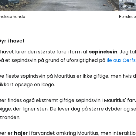
rreløse hunde
Herreløs
Dyr i havet
 havet lurer den største fare i form af
søpindsvin
. Jeg ta
å et søpindsvin på grund af uforsigtighed på
Ile aux Cerfs
e fleste søpindsvin på Mauritius er ikke giftige, men hvis d
sikkert opsøge en læge.
er findes også ekstremt giftige søpindsvin i Mauritius' fa
igge, der ligner sten. De lever dog på større dybder og se
stranden.
Der er
hajer
i farvandet omkring Mauritius, men interakt