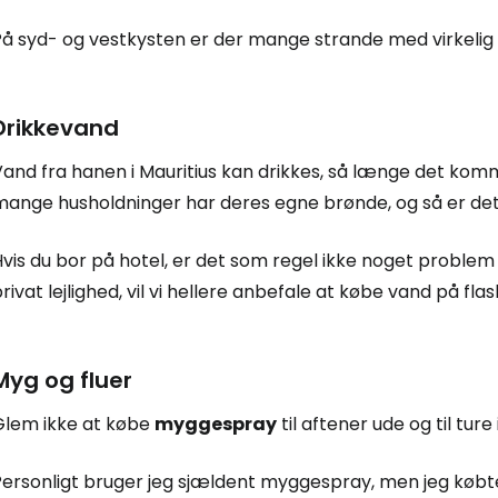
På syd- og vestkysten er der mange strande med virkelig
Drikkevand
Vand fra hanen i Mauritius kan drikkes, så længe det kom
ange husholdninger har deres egne brønde, og så er det ik
vis du bor på hotel, er det som regel ikke noget problem 
rivat lejlighed, vil vi hellere anbefale at købe vand på flas
Myg og fluer
Glem ikke at købe
myggespray
til aftener ude og til ture
ersonligt bruger jeg sjældent myggespray, men jeg købte 