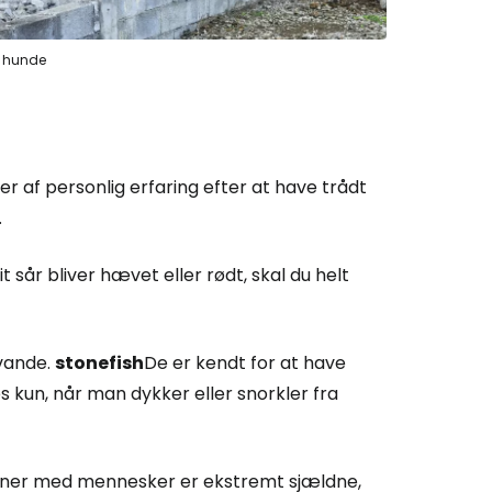
e hunde
ler af personlig erfaring efter at have trådt
.
it sår bliver hævet eller rødt, skal du helt
rvande.
stonefish
De er kendt for at have
s kun, når man dykker eller snorkler fra
ioner med mennesker er ekstremt sjældne,