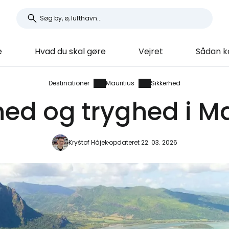
e
Hvad du skal gøre
Vejret
Sådan k
Destinationer
Mauritius
Sikkerhed
hed og tryghed i Ma
Kryštof Hájek
opdateret 22. 03. 2026