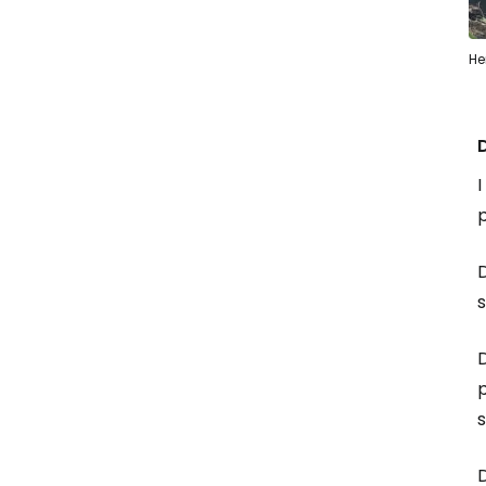
He
I
p
D
D
p