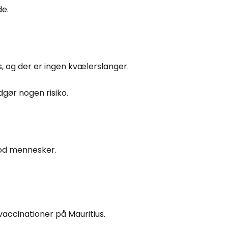
de.
s, og der er ingen kvælerslanger.
dgør nogen risiko.
mod mennesker.
accinationer på Mauritius.