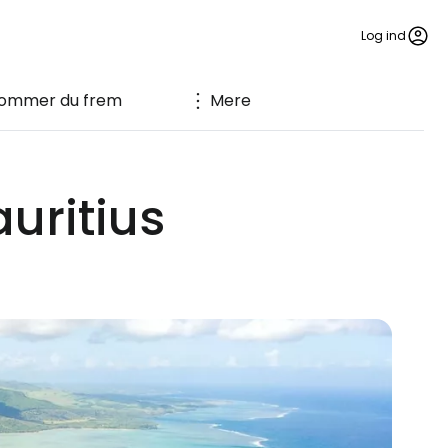
Log ind
ommer du frem
Mere
uritius