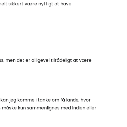
 helt sikkert være nyttigt at have
Cestee
ællesskab
rtsæt med Google
s, men det er alligevel tilrådeligt at være
tsæt med Facebook
k kan jeg komme i tanke om få lande, hvor
tsæt med e-mail
an måske kun sammenlignes med Indien eller