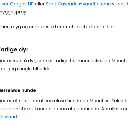
River Gorges NP
eller
Sept Cascades-vandfaldene
vil det
myggespray.
Log ind på 
luer, myg og andre insekter er ofte i stort antal her!
... det verdensomspændende rejsef
Farlige dyr
Fo
er er kun få dyr, som er farlige for mennesker på Mauritiu
orsigtig i nogle tilfælde.
For
Herreløse hunde
er er et stort antal herreløse hunde på Mauritius. Faktis
For
der er en større koncentration af gadehunde. Antallet k
Thailand
.