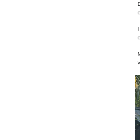
D
o
I
o