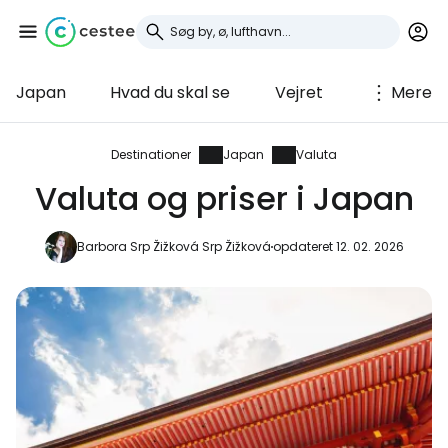
Japan
Hvad du skal se
Vejret
Mere
Log ind på Cestee
... det verdensomspændende
Destinationer
Japan
Valuta
rejsefællesskab
Valuta og priser i Japan
Fortsæt med Google
Barbora Srp Žižková Srp Žižková
opdateret 12. 02. 2026
Fortsæt med Facebook
Fortsæt med e-mail