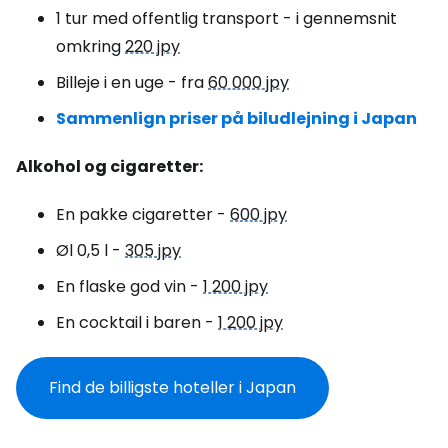
1 tur med offentlig transport - i gennemsnit
omkring
220 jpy
Billeje i en uge - fra
60 000 jpy
Sammenlign priser på biludlejning i Japan
Alkohol og cigaretter:
En pakke cigaretter -
600 jpy
Øl 0,5 l -
305 jpy
En flaske god vin -
1 200 jpy
En cocktail i baren -
1 200 jpy
Find de billigste hoteller i Japan