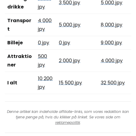
3 500 jpy
5 000 jpy
drikke
jpy
Transpor
4 000
5 000 jpy
8 000 jpy
t
jpy
Billeje
0 jpy
0 jpy
9 000 jpy
Attraktio
500
2 000 jpy
4 000 jpy
ner
jpy
10 200
I alt
15 500 jpy
32 500 jpy
jpy
Denne artikel kan indeholde affiliate-links, som vores redaktion kan
tjene penge på, hvis du klikker på linket. Se vores side om
reklamepolitik
.