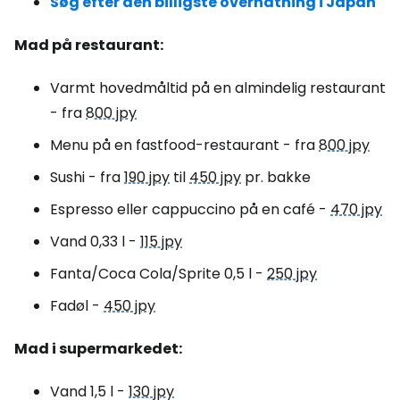
Søg efter den billigste overnatning i Japan
Mad på restaurant:
Varmt hovedmåltid på en almindelig restaurant
- fra
800 jpy
Menu på en fastfood-restaurant - fra
800 jpy
Sushi - fra
190 jpy
til
450 jpy
pr. bakke
Espresso eller cappuccino på en café -
470 jpy
Vand 0,33 l -
115 jpy
Fanta/Coca Cola/Sprite 0,5 l -
250 jpy
Fadøl -
450 jpy
Mad i supermarkedet:
Vand 1,5 l -
130 jpy