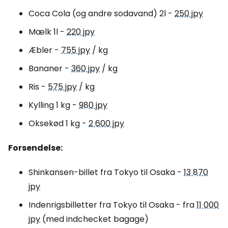
Coca Cola (og andre sodavand) 2l -
250 jpy
Mælk 1l -
220 jpy
Æbler -
755 jpy
/ kg
Bananer -
360 jpy
/ kg
Ris -
575 jpy
/ kg
Kylling 1 kg -
980 jpy
Oksekød 1 kg -
2 600 jpy
Forsendelse:
Shinkansen-billet fra Tokyo til Osaka -
13 870
jpy
Indenrigsbilletter fra Tokyo til Osaka - fra
11 000
jpy
(med indchecket bagage)