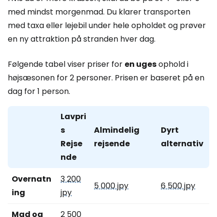
med mindst morgenmad. Du klarer transporten
med taxa eller lejebil under hele opholdet og prøver
en ny attraktion på stranden hver dag.
Følgende tabel viser priser for
en uges
ophold i
højsæsonen for 2 personer. Prisen er baseret på en
dag for 1 person.
Lavpri
s
Almindelig
Dyrt
Rejse
rejsende
alternativ
nde
Overnatn
3 200
5 000 jpy
6 500 jpy
ing
jpy
Mad og
2 500