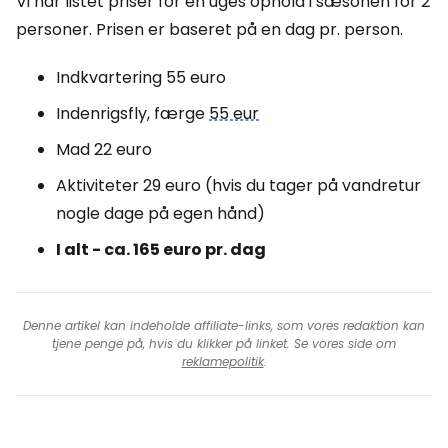
Vi har listet priser for en uges ophold i sæsonen for 2
personer. Prisen er baseret på en dag pr. person.
Indkvartering 55 euro
Indenrigsfly, færge
55 eur
Mad 22 euro
Aktiviteter 29 euro (hvis du tager på vandretur
nogle dage på egen hånd)
I alt - ca. 165 euro pr. dag
Denne artikel kan indeholde affiliate-links, som vores redaktion kan
tjene penge på, hvis du klikker på linket. Se vores side om
reklamepolitik
.