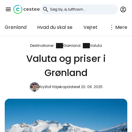
Grønland
Hvad du skal se
Vejret
Mere
Log ind på Cestee
... det verdensomspændende
Destinationer
Grønland
Valuta
rejsefællesskab
Valuta og priser i
Grønland
Fortsæt med Google
Kryštof Hájek
opdateret 20. 06. 2025
Fortsæt med Facebook
Fortsæt med e-mail