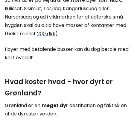
Så hvis du er på vej ud af de større byer som Nuuk,
Ilulissat, Sisimiut, Tasiilaq, Kangerlussuaq eller
Narsarsuaq og ud i vildmarken for at udforske små
bygder, skal du altid have masser af kontanter med
(helst mindst
200 dkk
).
I byer med betalende busser kan du dog betale med
kort overalt.
Hvad koster hvad - hvor dyrt er
Grønland?
Grønland er en
meget dyr
destination og faktisk en
af de dyreste i verden.