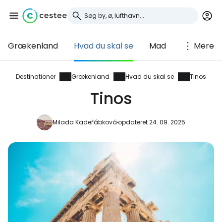
Grækenland
Hvad du skal se
Mad
Mere
Log ind på Cestee
... det verdensomspændende
Destinationer
Grækenland
Hvad du skal se
Tinos
rejsefællesskab
Tinos
Fortsæt med Google
Milada Kadeřábková
opdateret 24. 09. 2025
Fortsæt med Facebook
Fortsæt med e-mail