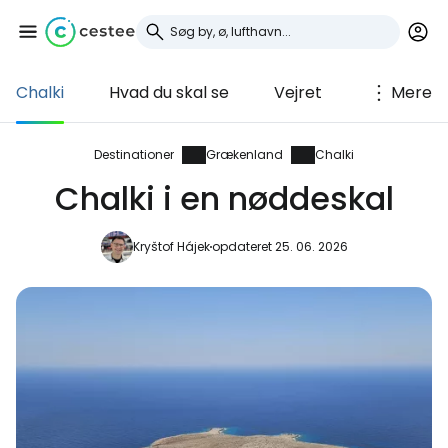
Chalki
Hvad du skal se
Vejret
Mere
Log ind på Cestee
... det verdensomspændende
Destinationer
Grækenland
Chalki
rejsefællesskab
Chalki i en nøddeskal
Fortsæt med Google
Kryštof Hájek
opdateret 25. 06. 2026
Fortsæt med Facebook
Fortsæt med e-mail