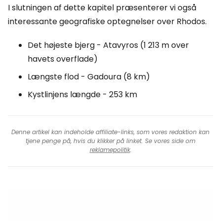
I slutningen af dette kapitel præsenterer vi også
interessante geografiske optegnelser over Rhodos.
Det højeste bjerg - Atavyros (1 213 m over
havets overflade)
Længste flod - Gadoura (8 km)
Kystlinjens længde - 253 km
Denne artikel kan indeholde affiliate-links, som vores redaktion kan
tjene penge på, hvis du klikker på linket. Se vores side om
reklamepolitik
.