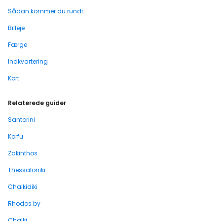
Sådan kommer du rundt
Billeje
Færge
Indkvartering
Kort
Relaterede guider
Santorini
Korfu
Zakinthos
Thessaloniki
Chalkidiki
Rhodos by
Chalki