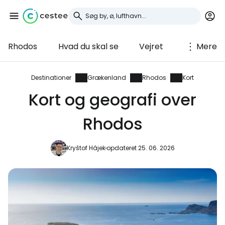
Rhodos
Hvad du skal se
Vejret
Mere
Log ind på Cestee
... det verdensomspændende
Destinationer
Grækenland
Rhodos
Kort
rejsefællesskab
Kort og geografi over
Rhodos
Fortsæt med Google
Kryštof Hájek
opdateret 25. 06. 2026
Fortsæt med Facebook
Fortsæt med e-mail