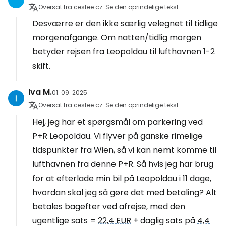
Oversat fra cestee.cz
Se den oprindelige tekst
Desværre er den ikke særlig velegnet til tidlige
morgenafgange. Om natten/tidlig morgen
betyder rejsen fra Leopoldau til lufthavnen 1-2
skift.
Iva M.
01. 09. 2025
Oversat fra cestee.cz
Se den oprindelige tekst
Hej, jeg har et spørgsmål om parkering ved
P+R Leopoldau. Vi flyver på ganske rimelige
tidspunkter fra Wien, så vi kan nemt komme til
lufthavnen fra denne P+R. Så hvis jeg har brug
for at efterlade min bil på Leopoldau i 11 dage,
hvordan skal jeg så gøre det med betaling? Alt
betales bagefter ved afrejse, med den
ugentlige sats =
22,4 EUR
+ daglig sats på
4,4