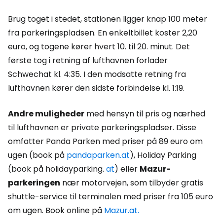
Brug toget i stedet, stationen ligger knap 100 meter
fra parkeringspladsen. En enkeltbillet koster 2,20
euro, og togene kører hvert 10. til 20. minut. Det
første tog i retning af lufthavnen forlader
Schwechat kl. 4:35. I den modsatte retning fra
lufthavnen kører den sidste forbindelse kl. 1:19.
Andre muligheder
med hensyn til pris og nærhed
til lufthavnen er private parkeringspladser. Disse
omfatter Panda Parken med priser på 89 euro om
ugen (book på
pandaparken.at
), Holiday Parking
(book på holidayparking.
at
) eller
Mazur-
parkeringen
nær motorvejen, som tilbyder gratis
shuttle-service til terminalen med priser fra 105 euro
om ugen. Book online på
Mazur.at.