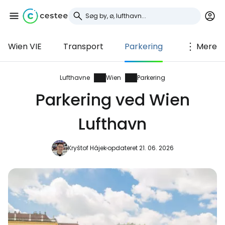
Wien VIE
Transport
Parkering
Mere
Log ind på Cestee
... det verdensomspændende
Lufthavne
Wien
Parkering
rejsefællesskab
Parkering ved Wien
Lufthavn
Fortsæt med Google
Kryštof Hájek
opdateret 21. 06. 2026
Fortsæt med Facebook
Fortsæt med e-mail