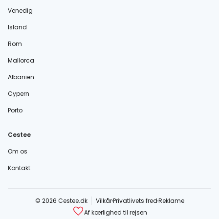
Venedig
Island
Rom
Mallorca
Albanien
Cypern
Porto
Cestee
Om os
Kontakt
© 2026 Cestee.dk
Vilkår
Privatlivets fred
Reklame
Af kærlighed til rejsen