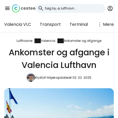
Valencia VLC
Transport
Terminal
Mere
Log ind på Cestee
... det verdensomspændende
Lufthavne
Valencia
Ankomster og afgange
rejsefællesskab
Ankomster og afgange i
Valencia Lufthavn
Fortsæt med Google
Kryštof Hájek
opdateret 03. 02. 2025
Fortsæt med Facebook
Fortsæt med e-mail