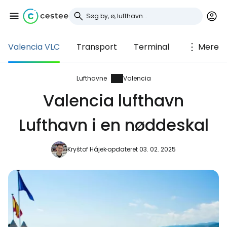
Valencia VLC
Transport
Terminal
Mere
Log ind på Cestee
... det verdensomspændende
Lufthavne
Valencia
rejsefællesskab
Valencia lufthavn
Lufthavn i en nøddeskal
Fortsæt med Google
Kryštof Hájek
opdateret 03. 02. 2025
Fortsæt med Facebook
Fortsæt med e-mail