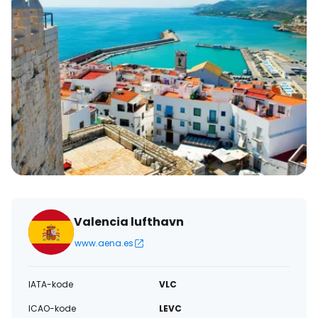
Valencia lufthavn
www.aena.es
IATA-kode
VLC
ICAO-kode
LEVC