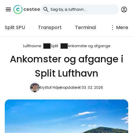
Split SPU
Transport
Terminal
Mere
Log ind på Cestee
... det verdensomspændende
Lufthavne
Split
Ankomster og afgange
rejsefællesskab
Ankomster og afgange i
Split Lufthavn
Fortsæt med Google
Kryštof Hájek
opdateret 03. 02. 2026
Fortsæt med Facebook
Fortsæt med e-mail