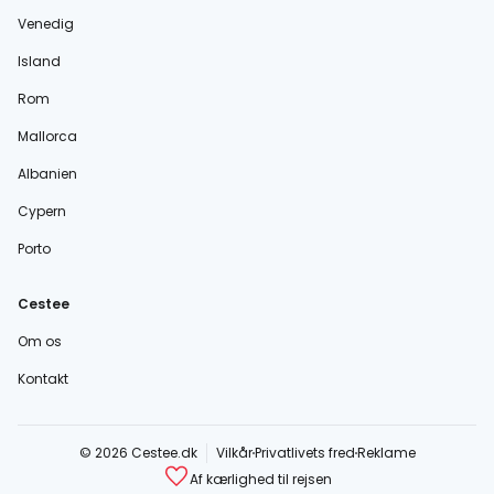
Venedig
Island
Rom
Mallorca
Albanien
Cypern
Porto
Cestee
Om os
Kontakt
© 2026 Cestee.dk
Vilkår
Privatlivets fred
Reklame
Af kærlighed til rejsen