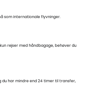
Cestee
å som internationale flyvninger.
ællesskab
er kun rejser med håndbagage, behøver du
rtsæt med Google
tsæt med Facebook
du har mindre end 24 timer til transfer,
tsæt med e-mail