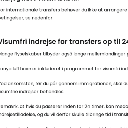
or internationale transfers behøver du ikke at arrangere 
etingelser, se nedenfor.
Visumfri indrejse for transfers op til 
Mange flyselskaber tilbyder også lange mellemlandinger p
anya lufthavn er inkluderet i programmet for visumfri indr
Ved ankomsten, før du går gennem immigrationen, skal du 
isumfrie indrejser behandles.
Bemærk, at hvis du passerer inden for 24 timer, kan med
ndrejsetilladelse, og du vil derfor skulle tilbringe tid i trans