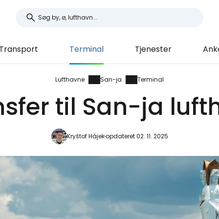
Transport
Terminal
Tjenester
Ank
Lufthavne
San-ja
Terminal
sfer til San-ja luf
Kryštof Hájek
opdateret 02. 11. 2025