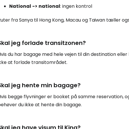
National
->
national
: ingen kontrol
Log ind på 
uter fra Sanya til Hong Kong, Macau og Taiwan tæller ogs
Skal jeg forlade transitzonen?
... det verdensomspændende rejsef
vis du har bagage med hele vejen til din destination ell
Fo
kke at forlade transitområdet.
Skal jeg hente min bagage?
For
vis begge flyvninger er booket på samme reservation, og 
behøver du ikke at hente din bagage.
For
Skal jeg have visum til Kina?