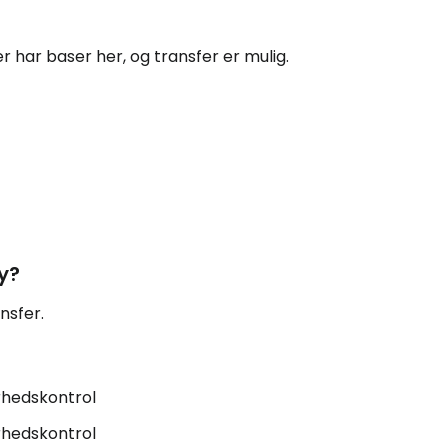
r har baser her, og transfer er mulig.
ly?
nsfer.
rhedskontrol
rhedskontrol