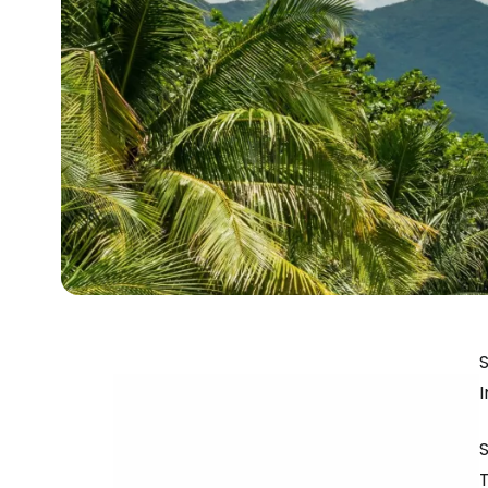
I
S
T