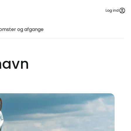
Log ind
omster og afgange
thavn