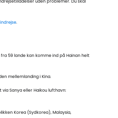
indrejsetilladelser uden problemer. Du skal
 indrejse
.
e fra 59 lande kan komme ind på Hainan helt
uden mellemlanding i Kina.
via Sanya eller Haikou lufthavn:
likken Korea (Sydkorea), Malaysia,