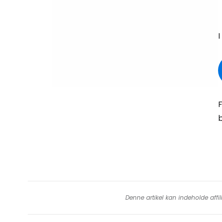
I
F
b
Denne artikel kan indeholde affil