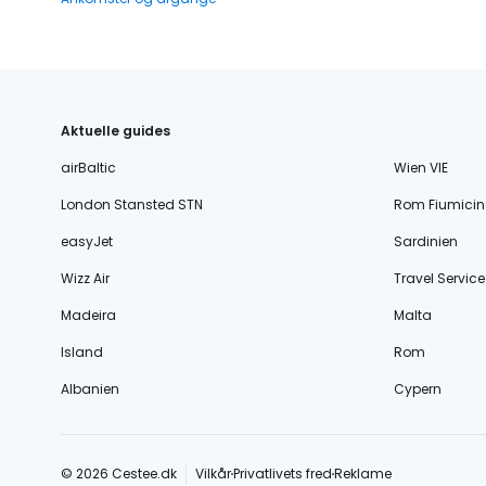
Aktuelle guides
airBaltic
Wien VIE
London Stansted STN
Rom Fiumicin
easyJet
Sardinien
Wizz Air
Travel Service
Madeira
Malta
Island
Rom
Albanien
Cypern
© 2026 Cestee.dk
Vilkår
Privatlivets fred
Reklame