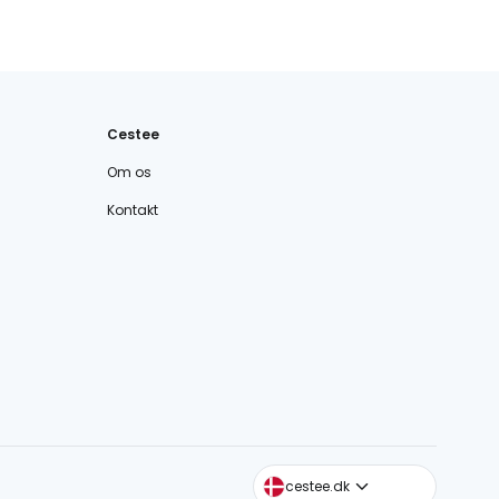
Cestee
Om os
Kontakt
cestee.com
cestee.dk