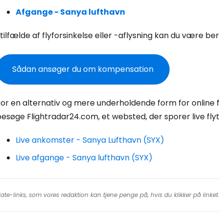
Fo
Afgange - Sanya lufthavn
 tilfælde af flyforsinkelse eller -aflysning kan du være be
For
Sådan ansøger du om kompensation
For
or en alternativ og mere underholdende form for online fl
esøge Flightradar24.com, et websted, der sporer live flyt
Live ankomster - Sanya Lufthavn (SYX)
Live afgange - Sanya lufthavn (SYX)
iate-links, som vores redaktion kan tjene penge på, hvis du klikker på linke