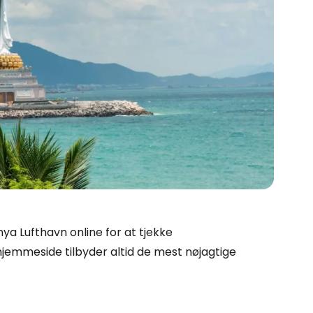
Cestee
ya Lufthavn online for at tjekke
 hjemmeside tilbyder altid de mest nøjagtige
ællesskab