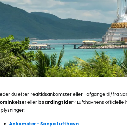
Log ind på 
eder du efter realtidsankomster eller -afgange til/fra San
forsinkelser
eller
boardingtider
? Lufthavnens officielle
... det verdensomspændende rejsef
plysninger:
Ankomster - Sanya Lufthavn