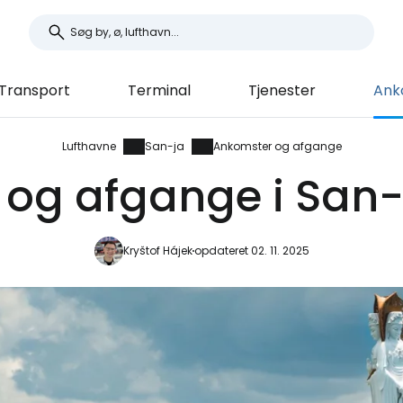
Transport
Terminal
Tjenester
Ank
Lufthavne
San-ja
Ankomster og afgange
og afgange i San-
Kryštof Hájek
opdateret 02. 11. 2025