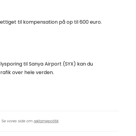
rtsæt med Google
rettiget til kompensation på op til 600 euro.
tsæt med Facebook
tsæt med e-mail
ysporing til Sanya Airport (SYX) kan du
rafik over hele verden.
t. Se vores side om
reklamepolitik
.