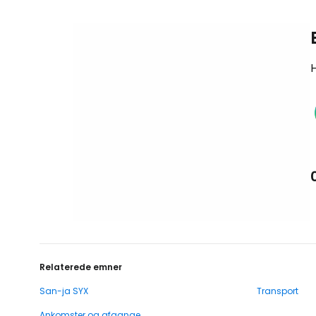
H
Relaterede emner
San-ja SYX
Transport
Ankomster og afgange