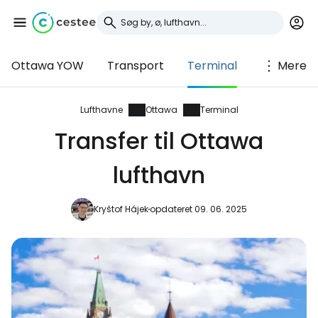
Ottawa YOW
Transport
Terminal
Mere
Log ind på Cestee
... det verdensomspændende
Lufthavne
Ottawa
Terminal
rejsefællesskab
Transfer til Ottawa
lufthavn
Fortsæt med Google
Kryštof Hájek
opdateret 09. 06. 2025
Fortsæt med Facebook
Fortsæt med e-mail