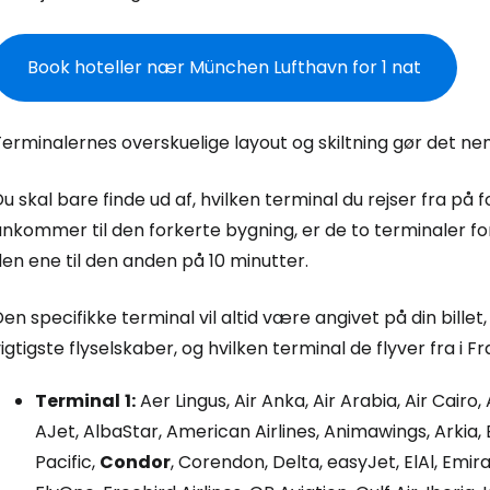
Book hoteller nær München Lufthavn for 1 nat
erminalernes overskuelige layout og skiltning gør det nemt
u skal bare finde ud af, hvilken terminal du rejser fra på f
ankommer til den forkerte bygning, er de to terminaler f
en ene til den anden på 10 minutter.
en specifikke terminal vil altid være angivet på din billet
igtigste flyselskaber, og hvilken terminal de flyver fra i Fr
Terminal
1:
Aer Lingus, Air Anka, Air Arabia, Air Cairo, 
AJet, AlbaStar, American Airlines, Animawings, Arkia, 
Pacific,
Condor
, Corendon, Delta, easyJet, ElAl, Emirat