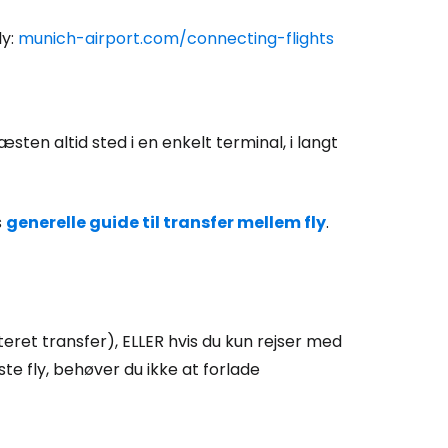
ly:
munich-airport.com/connecting-flights
sten altid sted i en enkelt terminal, i langt
s
generelle guide til transfer mellem fly
.
teret transfer), ELLER hvis du kun rejser med
te fly, behøver du ikke at forlade