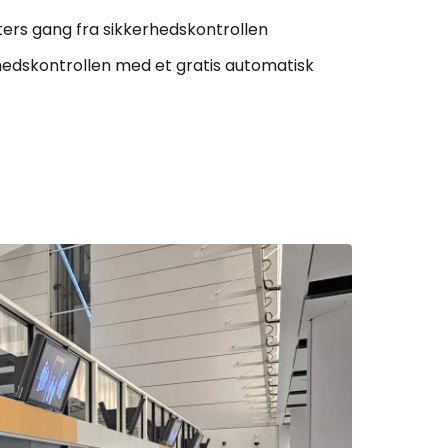
ters gang fra sikkerhedskontrollen
erhedskontrollen med et gratis automatisk
Cestee
ællesskab
rtsæt med Google
tsæt med Facebook
tsæt med e-mail