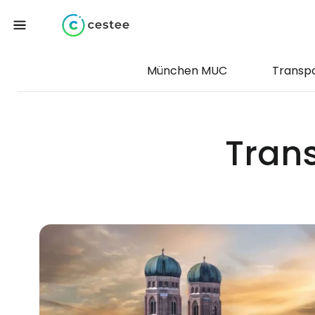
München MUC
Transp
Trans