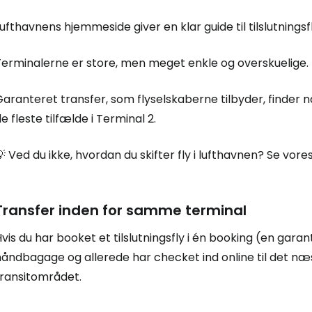
ufthavnens hjemmeside giver en klar guide til tilslutningsf
Terminalerne er store, men meget enkle og overskuelige.
aranteret transfer, som flyselskaberne tilbyder, finder næ
e fleste tilfælde i Terminal 2.
 Ved du ikke, hvordan du skifter fly i lufthavnen? Se vore
Transfer inden for samme terminal
vis du har booket et tilslutningsfly i én booking (en garan
åndbagage og allerede har checket ind online til det næs
transitområdet.