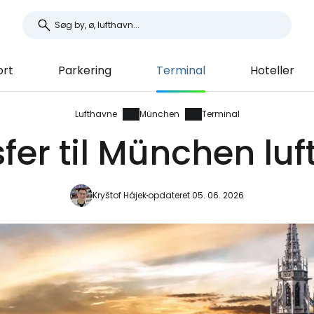
ort
Parkering
Terminal
Hoteller
Lufthavne
München
Terminal
fer til München lu
Kryštof Hájek
opdateret 05. 06. 2026