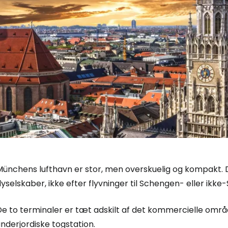
Münchens lufthavn er stor, men overskuelig og kompakt. D
lyselskaber, ikke efter flyvninger til Schengen- eller ik
De to terminaler er tæt adskilt af det kommercielle omr
nderjordiske togstation.