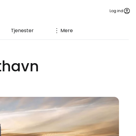
Log ind
Tjenester
Mere
fthavn