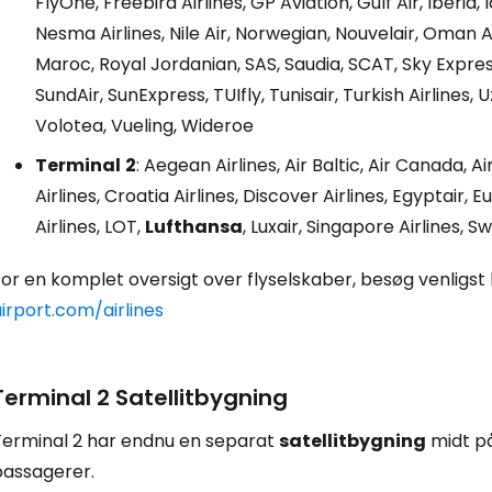
FlyOne, Freebird Airlines, GP Aviation, Gulf Air, Iberia
Nesma Airlines, Nile Air, Norwegian, Nouvelair, Oman Ai
Maroc, Royal Jordanian, SAS, Saudia, SCAT, Sky Expres
SundAir, SunExpress, TUIfly, Tunisair, Turkish Airlines,
Volotea, Vueling, Wideroe
Terminal
2
: Aegean Airlines, Air Baltic, Air Canada, Ai
Airlines, Croatia Airlines, Discover Airlines, Egyptair,
Airlines, LOT,
Lufthansa
, Luxair, Singapore Airlines, Sw
For en komplet oversigt over flyselskaber, besøg venligs
irport.com/airlines
Terminal 2 Satellitbygning
Terminal 2 har endnu en separat
satellitbygning
midt på
passagerer.