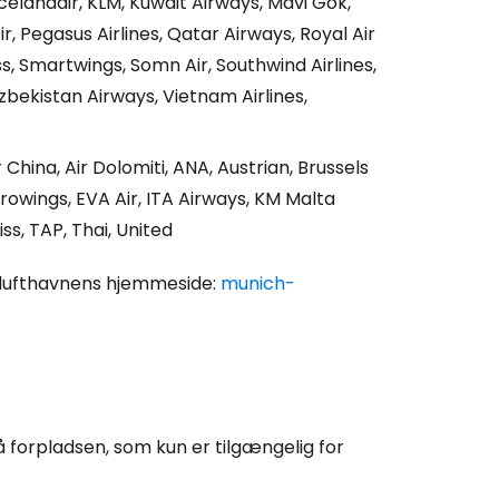
, Icelandair, KLM, Kuwait Airways, Mavi Gök,
r, Pegasus Airlines, Qatar Airways, Royal Air
s, Smartwings, Somn Air, Southwind Airlines,
 Uzbekistan Airways, Vietnam Airlines,
r China, Air Dolomiti, ANA, Austrian, Brussels
 Eurowings, EVA Air, ITA Airways, KM Malta
iss, TAP, Thai, United
t lufthavnens hjemmeside:
munich-
 forpladsen, som kun er tilgængelig for