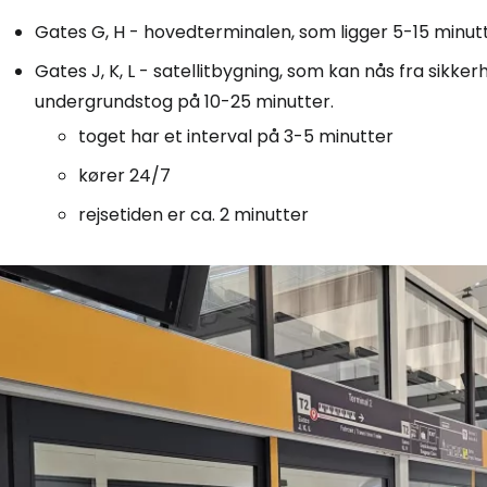
Gates G, H - hovedterminalen, som ligger 5-15 minut
Gates J, K, L - satellitbygning, som kan nås fra sikk
Log ind på 
undergrundstog på 10-25 minutter.
toget har et interval på 3-5 minutter
... det verdensomspændende rejsef
kører 24/7
rejsetiden er ca. 2 minutter
Fo
For
For