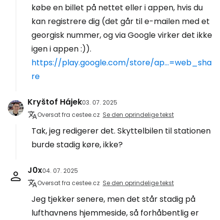
købe en billet på nettet eller i appen, hvis du
kan registrere dig (det går til e-mailen med et
georgisk nummer, og via Google virker det ikke
igen i appen :)).
https://play.google.com/store/ap...=web_sha
re
Kryštof Hájek
03. 07. 2025
Oversat fra cestee.cz
Se den oprindelige tekst
Tak, jeg redigerer det. Skyttelbilen til stationen
burde stadig køre, ikke?
J0x
04. 07. 2025
Oversat fra cestee.cz
Se den oprindelige tekst
Jeg tjekker senere, men det står stadig på
lufthavnens hjemmeside, så forhåbentlig er