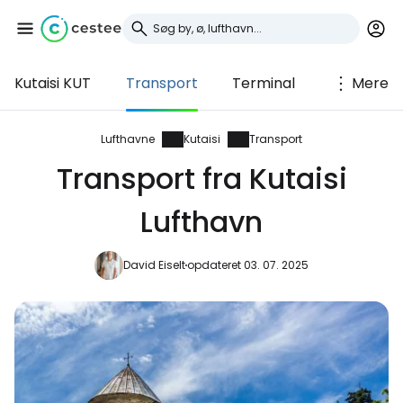
Kutaisi KUT
Transport
Terminal
Mere
Log ind på Cestee
... det verdensomspændende
Lufthavne
Kutaisi
Transport
rejsefællesskab
Transport fra Kutaisi
Lufthavn
Fortsæt med Google
David Eiselt
opdateret 03. 07. 2025
Fortsæt med Facebook
Fortsæt med e-mail