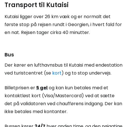
Transport til Kutaisi
Kutaisi ligger over 26 km væk og er normalt det
første stop på rejsen rundt i Georgien, i hvert fald for
en nat. Rejsen tager cirka 40 minutter.
Bus
Der kører en lufthavnsbus til Kutaisi med endestation
ved turistcentret (se
kort
) og to stop undervejs.
Billetprisen er
5 gel
og kan kun betales med et
kontaktløst kort (Visa/Mastercard) ved at sætte
det på validatoren ved chaufførens indgang. Der kan
ikke betales med kontanter.
Bussen kører
24/7
hver anden time, og den nøjagtige