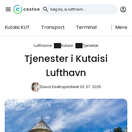
Kutaisi KUT
Transport
Terminal
Mere
Log ind på Cestee
... det verdensomspændende
Lufthavne
Kutaisi
Tjenester
rejsefællesskab
Tjenester i Kutaisi
Lufthavn
Fortsæt med Google
David Eiselt
opdateret 03. 07. 2025
Fortsæt med Facebook
Fortsæt med e-mail