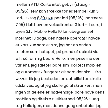
mellem ATM Cartu intet gebyr (stadig -
05/26), selv kan trække for eksempel kun 5
Lari, CS tog
8,30 CZK
per lari (05/26), partnere
7.95) i lufthavnen vekselkontor 3 lari = 1 euro, i
byen 3,1 ... Mobile Hello 10 lari ubegrænset
internet i 3 dage, den næste operatør havde
et kort kun som e-sim, jeg har en anden
telefon som hotspot, på grund af opkald via
wifi, så for mig bedre Hello, men priserne der
var ens, jeg sætter bare sim-kortet i mobilen
og automatisk fungerer alt som det skal.... fra
wizzair fik jeg beskeden om, at billetten skulle
udskrives, og at jeg skulle gå til skranken, men
ingen af delene er nødvendige, bare have den i
mobilen og direkte til sikkerhed, 05/26 - Jeg
tog Hello igen, men denne gang anbefaler jeg