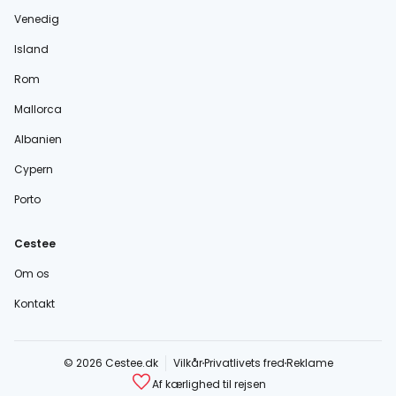
Venedig
Island
Rom
Mallorca
Albanien
Cypern
Porto
Cestee
Om os
Kontakt
© 2026 Cestee.dk
Vilkår
Privatlivets fred
Reklame
Af kærlighed til rejsen