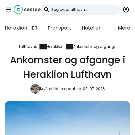
Heraklion HER
Transport
Hoteller
Mere
Log ind på Cestee
... det verdensomspændende
Lufthavne
Heraklion
Ankomster og afgange
rejsefællesskab
Ankomster og afgange i
Heraklion Lufthavn
Fortsæt med Google
Kryštof Hájek
opdateret 09. 07. 2026
Fortsæt med Facebook
Fortsæt med e-mail