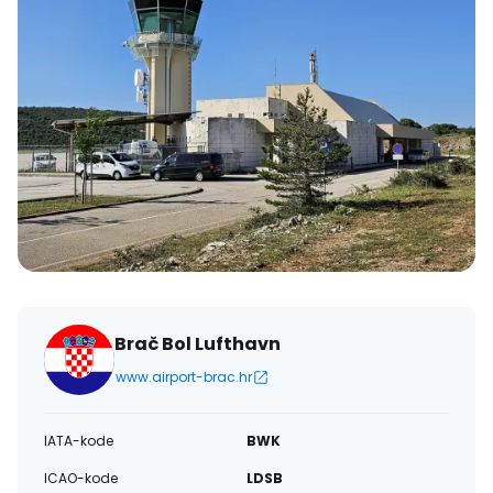
Brač Bol Lufthavn
www.airport-brac.hr
IATA-kode
BWK
ICAO-kode
LDSB