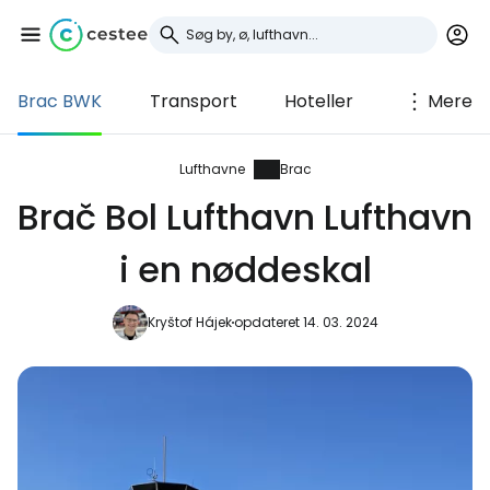
Brac BWK
Transport
Hoteller
Mere
Log ind på Cestee
... det verdensomspændende
Lufthavne
Brac
rejsefællesskab
Brač Bol Lufthavn Lufthavn
i en nøddeskal
Fortsæt med Google
Kryštof Hájek
opdateret 14. 03. 2024
Fortsæt med Facebook
Fortsæt med e-mail