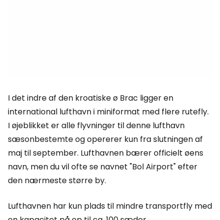
I det indre af den kroatiske ø Brac ligger en
international lufthavn i miniformat med flere rutefly.
I øjeblikket er alle flyvninger til denne lufthavn
sæsonbestemte og opererer kun fra slutningen af
maj til september. Lufthavnen bærer officielt øens
navn, men du vil ofte se navnet "Bol Airport" efter
den nærmeste større by.
Lufthavnen har kun plads til mindre transportfly med
en kapacitet på op til ca. 100 sæder.