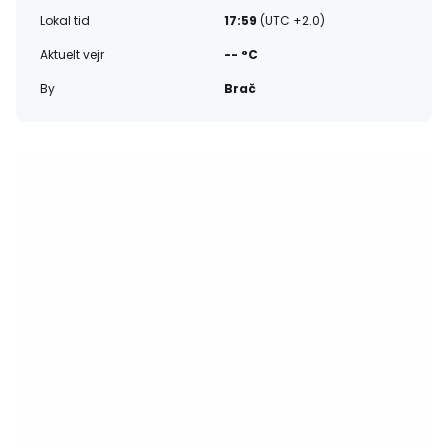
Lokal tid
17:59
(UTC +2.0)
Aktuelt vejr
-- °C
By
Brač