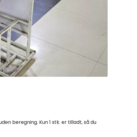
Cestee
n beregning. Kun 1 stk. er tilladt, så du