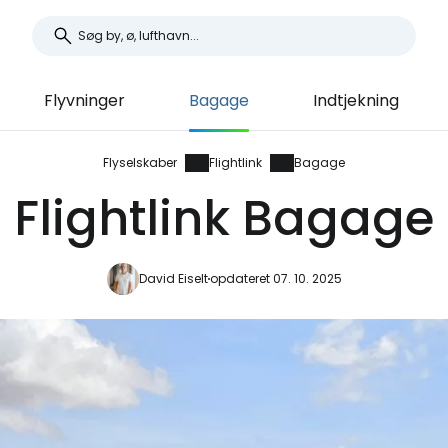
Flyvninger
Bagage
Indtjekning
Flyselskaber
Flightlink
Bagage
Flightlink Bagage
David Eiselt
opdateret 07. 10. 2025