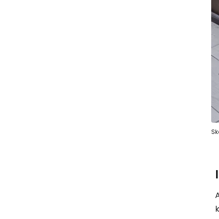
Sk
A
k