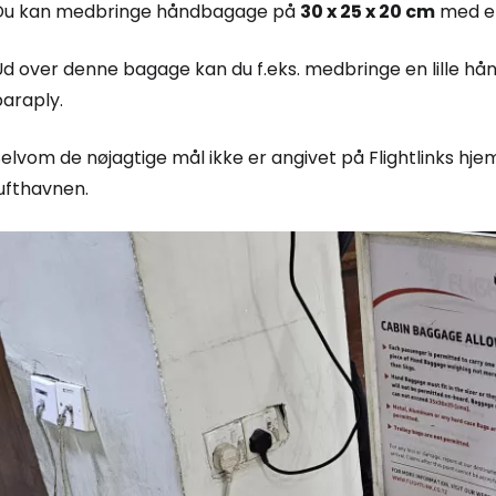
Du kan medbringe håndbagage på
30 x 25 x 20 cm
med e
Ud over denne bagage kan du f.eks. medbringe en lille h
paraply.
elvom de nøjagtige mål ikke er angivet på Flightlinks hj
ufthavnen.