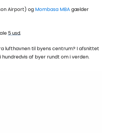
ællesskab
son Airport) og
Mombasa MBA
gælder
rtsæt med Google
tale
5 usd
.
 lufthavnen til byens centrum? I afsnittet
tsæt med Facebook
i hundredvis af byer rundt om i verden.
tsæt med e-mail