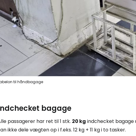
abelon til håndbagage
Indchecket bagage
Log ind på 
lle passagerer har ret til 1 stk.
20 kg
indchecket bagage ude
an ikke dele vægten op i f.eks. 12 kg + 11 kg i to tasker.