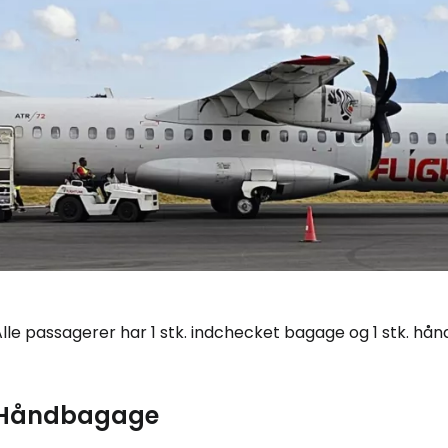
lle passagerer har 1 stk. indchecket bagage og 1 stk. hå
Håndbagage