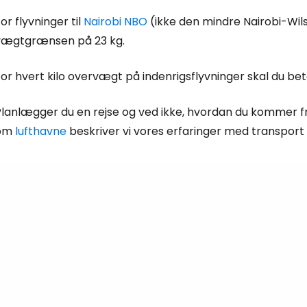
... det verdensomspændende rejsef
or flyvninger til
Nairobi NBO
(ikke den mindre Nairobi-Wil
vægtgrænsen på 23 kg.
Fo
or hvert kilo overvægt på indenrigsflyvninger skal du be
lanlægger du en rejse og ved ikke, hvordan du kommer fra
For
om
lufthavne
beskriver vi vores erfaringer med transport 
For