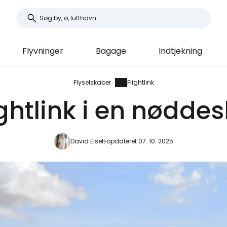
Flyvninger
Bagage
Indtjekning
Flyselskaber
Flightlink
ightlink i en nøddes
David Eiselt
opdateret 07. 10. 2025