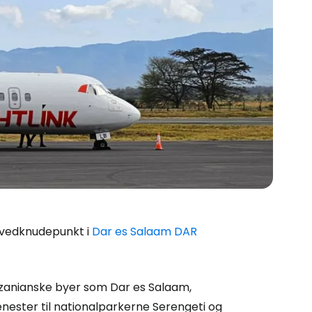
 hovedknudepunkt i
Dar es Salaam DAR
Cestee
nzanianske byer som Dar es Salaam,
jenester til nationalparkerne Serengeti og