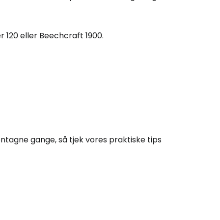
ællesskab
r 120 eller Beechcraft 1900.
rtsæt med Google
tsæt med Facebook
tsæt med e-mail
entagne gange, så tjek vores praktiske tips