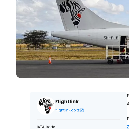
F
Flightlink
A
flightlink.co.tz
IATA-kode