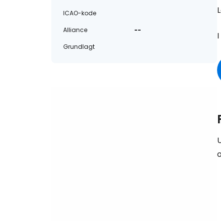
ICAO-kode
Alliance
--
I
Grundlagt
U
o