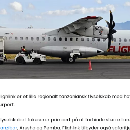
lighlink er et lille regionalt tanzaniansk flyselskab med
irport.
Log ind på 
Flyselskabet fokuserer primært på at forbinde større ta
Zanzibar
, Arusha og Pemba. Flighlink tilbyder også safarit