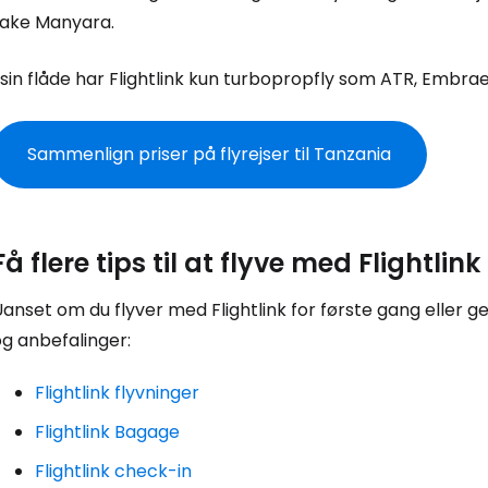
Lake Manyara.
... det verdensomspændende rejsef
 sin flåde har Flightlink kun turbopropfly som ATR, Embrae
Fo
Sammenlign priser på flyrejser til Tanzania
For
Få flere tips til at flyve med Flightlink
For
anset om du flyver med Flightlink for første gang eller g
g anbefalinger:
Flightlink flyvninger
Flightlink Bagage
Flightlink check-in