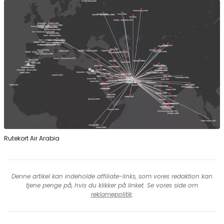
Rutekort Air Arabia
Denne artikel kan indeholde affiliate-links, som vores redaktion kan
tjene penge på, hvis du klikker på linket. Se vores side om
reklamepolitik
.