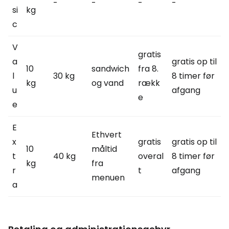
-
-
-
-
si
kg
c
V
gratis
a
gratis op til
10
sandwich
fra 8.
l
30 kg
8 timer før
kg
og vand
rækk
u
afgang
e
e
E
Ethvert
x
gratis
gratis op til
10
måltid
t
40 kg
overal
8 timer før
kg
fra
r
t
afgang
menuen
a