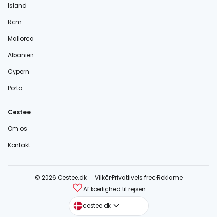
Island
Rom
Mallorca
Albanien
Cypern
Porto
Cestee
Om os
Kontakt
© 2026 Cestee.dk
Vilkår
Privatlivets fred
Reklame
Af kærlighed til rejsen
cestee.com
cestee.dk
cestee.sk