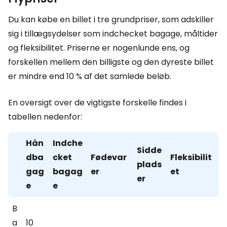
Du kan købe en billet i tre grundpriser, som adskiller
sig i tillægsydelser som indchecket bagage, måltider
og fleksibilitet. Priserne er nogenlunde ens, og
forskellen mellem den billigste og den dyreste billet
er mindre end 10 % af det samlede beløb.
En oversigt over de vigtigste forskelle findes i
tabellen nedenfor:
Hån
Indche
Sidde
dba
cket
Fødevar
Fleksibilit
plads
gag
bagag
er
et
er
e
e
B
a
10