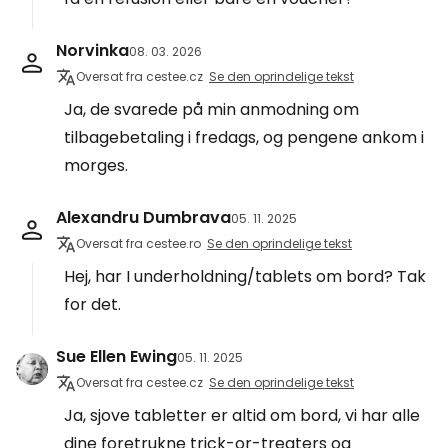
Norvinka
08. 03. 2026
Oversat fra cestee.cz
Se den oprindelige tekst
Ja, de svarede på min anmodning om
tilbagebetaling i fredags, og pengene ankom i
morges.
Alexandru Dumbrava
05. 11. 2025
Oversat fra cestee.ro
Se den oprindelige tekst
Hej, har I underholdning/tablets om bord? Tak
for det.
Sue Ellen Ewing
05. 11. 2025
Oversat fra cestee.cz
Se den oprindelige tekst
Ja, sjove tabletter er altid om bord, vi har alle
dine foretrukne trick-or-treaters og