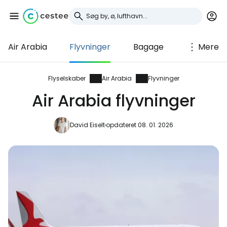
Air Arabia
Flyvninger
Bagage
Mere
Log ind på Cestee
... det verdensomspændende
Flyselskaber
Air Arabia
Flyvninger
rejsefællesskab
Air Arabia flyvninger
Fortsæt med Google
David Eiselt
opdateret 08. 01. 2026
Fortsæt med Facebook
Fortsæt med e-mail