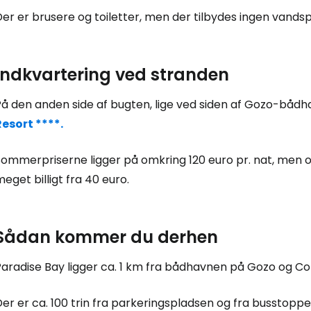
er er brusere og toiletter, men der tilbydes ingen vandsp
Indkvartering ved stranden
På den anden side af bugten, lige ved siden af Gozo-båd
Resort ****.
Log ind på 
Sommerpriserne ligger på omkring 120 euro pr. nat, men 
eget billigt fra 40 euro.
... det verdensomspændende rejsef
Sådan kommer du derhen
Fo
Paradise Bay ligger ca. 1 km fra bådhavnen på Gozo og Co
For
er er ca. 100 trin fra parkeringspladsen og fra busstoppe