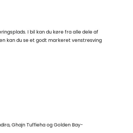
tsæt med e-mail
ingsplads. I bil kan du køre fra alle dele af
en kan du se et godt markeret venstresving
dira, Ghajn Tuffieha og Golden Bay-