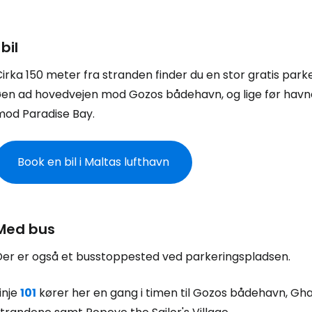
For
 bil
irka 150 meter fra stranden finder du en stor gratis parker
øen ad hovedvejen mod Gozos bådehavn, og lige før havn
mod
Paradise Bay
.
Book en bil i Maltas lufthavn
Med bus
Der er også et busstoppested ved parkeringspladsen.
inje
101
kører her en gang i timen til Gozos bådehavn, Gha