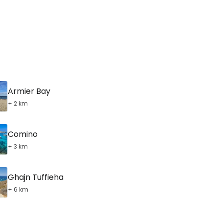
Armier Bay
+ 2 km
Comino
+ 3 km
Ghajn Tuffieha
+ 6 km