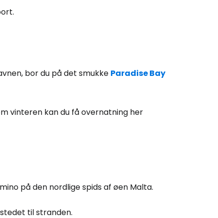
ort.
havnen, bor du på det smukke
Paradise Bay
Cestee
om vinteren kan du få overnatning her
ællesskab
rtsæt med Google
mino på den nordlige spids af øen Malta.
tsæt med Facebook
stedet til stranden.