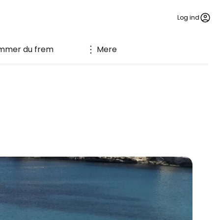
Log ind
mmer du frem
Mere