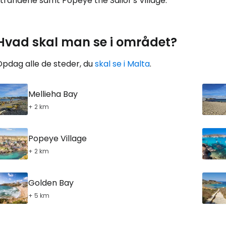
trandene samt Popeye the Sailor's Village.
Hvad skal man se i området?
Opdag alle de steder, du
skal se i Malta
.
Mellieha Bay
+ 2 km
Popeye Village
+ 2 km
Golden Bay
+ 5 km