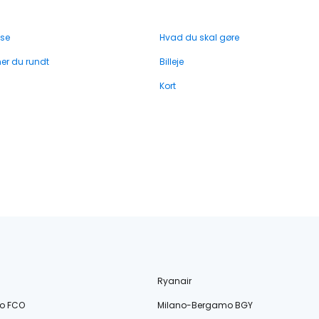
 se
Hvad du skal gøre
r du rundt
Billeje
Kort
Ryanair
o FCO
Milano-Bergamo BGY