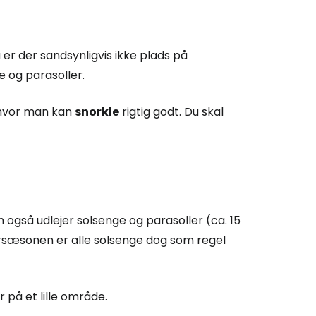
 er der sandsynligvis ikke plads på
e og parasoller.
, hvor man kan
snorkle
rigtig godt. Du skal
m også udlejer solsenge og parasoller (ca. 15
rsæsonen er alle solsenge dog som regel
på et lille område.