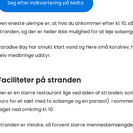
Søg efter indkvartering på Malta
en eneste ulempe er, at hvis du ankommer efter kl. 10, så
tranden, og der er heller ikke mulighed for at leje solseng
Paradise Bay har smukt klart vand og flere små koralrev
selv medbringe udstyr.
Faciliteter på stranden
er er en større restaurant lige ved siden af stranden, so
euro for et sæt med to solsenge og en parasol). I somme
aget ned omkring kl. 10.
Stranden er mindre, så forvent større menneskemængder 