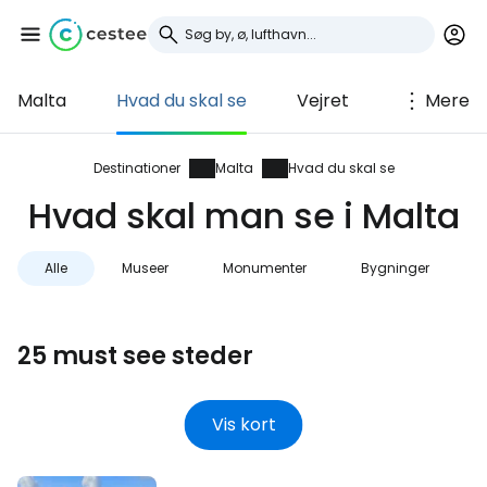
Malta
Hvad du skal se
Vejret
Mere
Log ind på Cestee
... det verdensomspændende
Destinationer
Malta
Hvad du skal se
rejsefællesskab
Hvad skal man se i Malta
Fortsæt med Google
Alle
Museer
Monumenter
Bygninger
25 must see steder
Fortsæt med Facebook
Vis kort
Fortsæt med e-mail