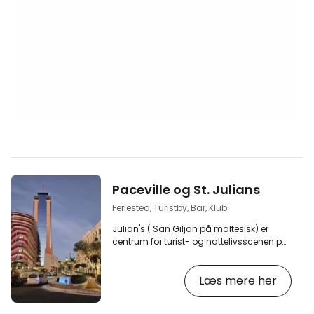
Paceville og St. Julians
Feriested, Turistby, Bar, Klub
Julian's ( San Giljan på maltesisk) er
centrum for turist- og nattelivsscenen på
øen Malta. [btn "Søg efter indkvartering
på Malta"
Læs mere her
https://www.booking.com/country/mt.en-
gb.html?aid=2405298;label=p-malta-
san-giljan] San Giljan er også et