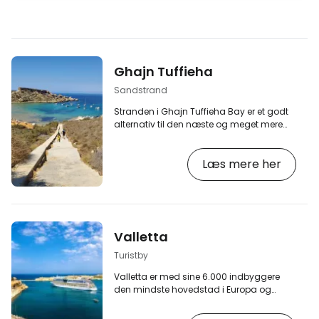
Ghajn Tuffieha
Sandstrand
Stranden i Ghajn Tuffieha Bay er et godt
alternativ til den næste og meget mere
berømte Golden Bay Beach, som næsten
bogstaveligt talt ligger et stenkast væk
Læs mere her
(mindre end 1 km). [btn "Søg efter
indkvartering på Malta"
https://www.booking.com/country/mt.en-
gb.html?aid=2405298;label=p-malta-
ghajn-tuffieha] Ghajn Tuffieha Bay byder
på smukt gyldent, fint sand og en
Valletta
gradvis udmunding i havet og er den
perfekte kombination af en afsondret
Turistby
strand i…
Valletta er med sine 6.000 indbyggere
den mindste hovedstad i Europa og
ligger på en lille halvø i en barsk del af
den maltesiske kystlinje. Selvom Valletta