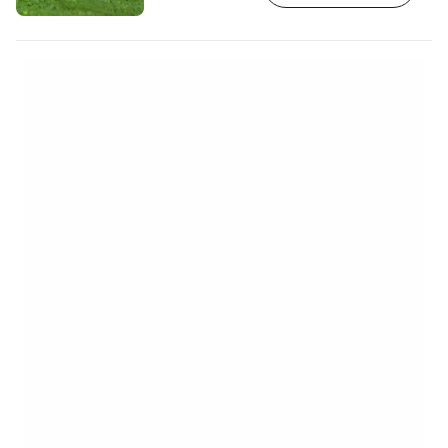
indkvartering på Malta"
https://www.booking.com/country/mt.en-
gb.html?aid=2405298;label=p-malta-
mosta] Armstrong-kanonen vejer over
100 tons og kan med en kaliber på 450
mm skyde op til 13 km. Den blev bragt
hertil af briterne i 1882 for at beskytte deres
søveje mod…