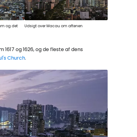
rum og det
Udsigt over Macau om aftenen
 1617 og 1626, og de fleste af dens
ul's Church
.