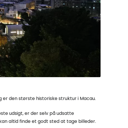
Cestee
ællesskab
rtsæt med Google
tsæt med Facebook
 den største historiske struktur i Macau.
tsæt med e-mail
e udsigt, er der selv på udsatte
 altid finde et godt sted at tage billeder.