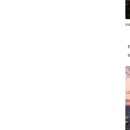
Ud
F
s