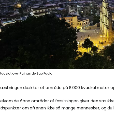
Log ind på 
... det verdensomspændende rejsef
Fo
tudsigt over Ruínas de Sao Paulo
For
Fæstningen dækker et område på 8.000 kvadratmeter og er
For
Selvom de åbne områder af fæstningen giver den smukkest
idspunkter om aftenen ikke så mange mennesker, og du kan