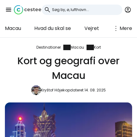
Macau
Hvad du skal se
Vejret
Mere
Log ind på Cestee
... det verdensomspændende
Destinationer
Macau
Kort
rejsefællesskab
Kort og geografi over
Macau
Fortsæt med Google
Kryštof Hájek
opdateret 14. 08. 2025
Fortsæt med Facebook
Fortsæt med e-mail