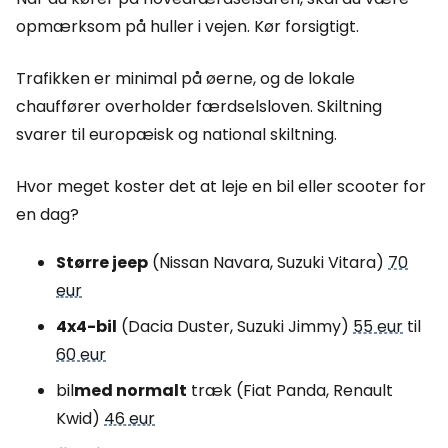
opmærksom på huller i vejen. Kør forsigtigt.
Trafikken er minimal på øerne, og de lokale
chauffører overholder færdselsloven. Skiltning
svarer til europæisk og national skiltning.
Hvor meget koster det at leje en bil eller scooter for
en dag?
Større jeep
(Nissan Navara, Suzuki Vitara)
70
eur
4x4-bil
(Dacia Duster, Suzuki Jimmy)
55 eur
til
60 eur
bil
med normalt
træk (Fiat Panda, Renault
Kwid)
46 eur