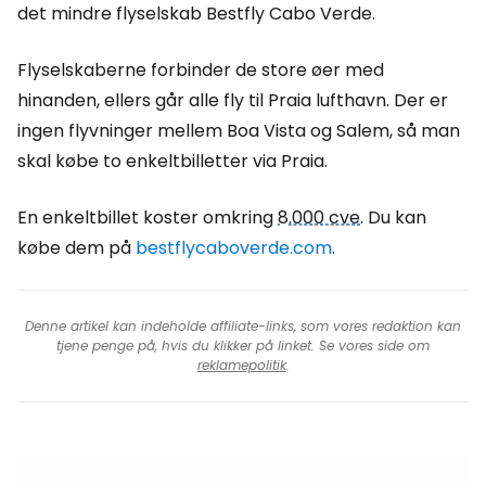
det mindre flyselskab Bestfly Cabo Verde.
Flyselskaberne forbinder de store øer med
hinanden, ellers går alle fly til Praia lufthavn. Der er
ingen flyvninger mellem Boa Vista og Salem, så man
skal købe to enkeltbilletter via Praia.
En enkeltbillet koster omkring
8.000 cve
. Du kan
købe dem på
bestflycaboverde.com
.
Denne artikel kan indeholde affiliate-links, som vores redaktion kan
tjene penge på, hvis du klikker på linket. Se vores side om
reklamepolitik
.